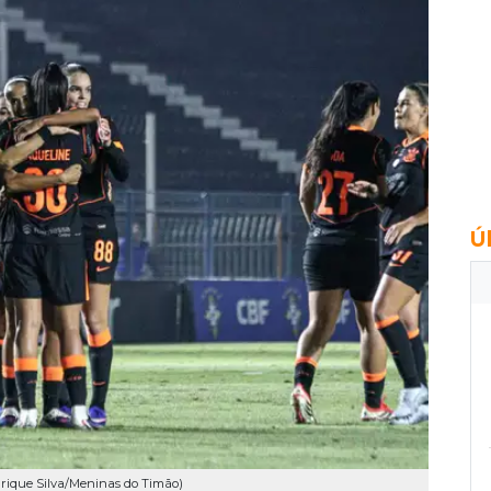
Ú
rique Silva/Meninas do Timão)