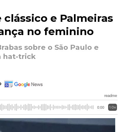
 clássico e Palmeiras
rança no feminino
Brabas sobre o São Paulo e
hat-trick
o
readme
1.0x
0:00