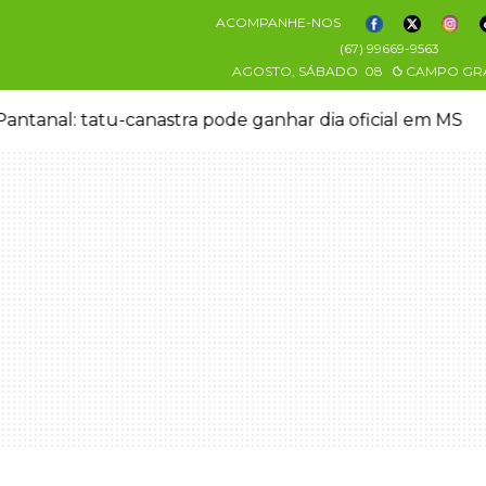
ACOMPANHE-NOS
(67) 99669-9563
AGOSTO, SÁBADO
08
CAMPO GR
antanal: tatu-canastra pode ganhar dia oficial em MS