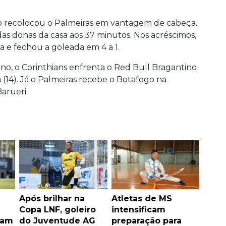
o recolocou o Palmeiras em vantagem de cabeça.
 das donas da casa aos 37 minutos. Nos acréscimos,
 e fechou a goleada em 4 a 1.
ino, o Corinthians enfrenta o Red Bull Bragantino
(14). Já o Palmeiras recebe o Botafogo na
arueri.
Após brilhar na
Atletas de MS
Copa LNF, goleiro
intensificam
ham
do Juventude AG
preparação para