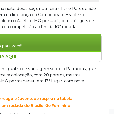
na noite desta segunda-feira (11), no Parque São
em na liderança do Campeonato Brasileiro
oleou o Atlético-MG por 4 a 1, com três gols de
ça da competição ao fim da 10ª rodada.
 para você!
IA AQUI
 1 e ampliou a liderança do Brasileirão Feminino
lético-MG por 4 a 1, com hat-trick de Tainá
ram quatro de vantagem sobre o Palmeiras, que
om 21 pontos. O São Paulo caiu para terceiro,
erceira colocação, com 20 pontos, mesma
ternacional. O Corinthians chegou à sétima
co-MG permaneceu em 13º lugar, com nove.
 reage e Juventude respira na tabela
ham rodada do Brasileirão Feminino