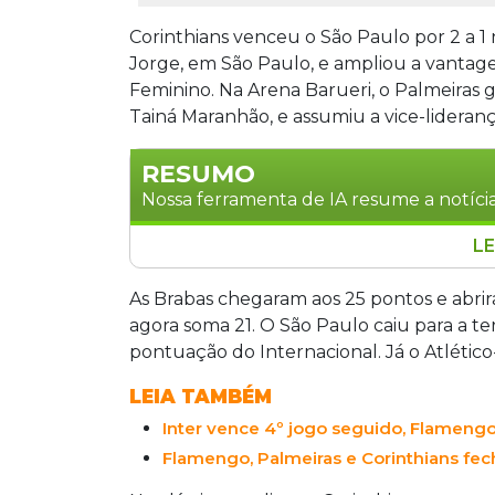
Corinthians venceu o São Paulo por 2 a 1 
Jorge, em São Paulo, e ampliou a vantag
Feminino. Na Arena Barueri, o Palmeiras g
Tainá Maranhão, e assumiu a vice-lideran
RESUMO
Nossa ferramenta de IA resume a notícia
LE
Corinthians venceu o São Paulo por 2 a
com 25 pontos. O Palmeiras goleou o At
As Brabas chegaram aos 25 pontos e abri
Maranhão, e assumiu a vice-liderança c
agora soma 21. O São Paulo caiu para a t
com 20 pontos, mesma pontuação do In
pontuação do Internacional. Já o Atléti
vitória seguida na competição.
LEIA TAMBÉM
Inter vence 4º jogo seguido, Flamengo
Flamengo, Palmeiras e Corinthians fec