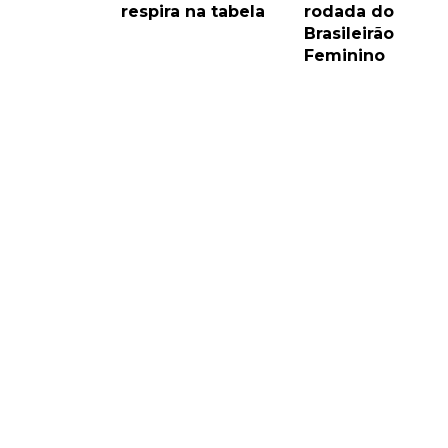
respira na tabela
rodada do
Brasileirão
Feminino