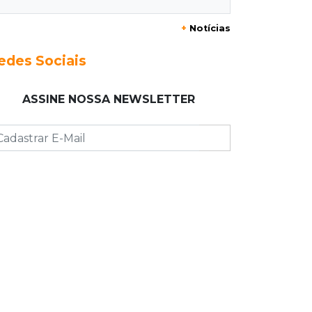
+
Notícias
12:55
Ventania
Árvore cai, bloqueia avenida e deixa
edes Sociais
comércio sem energia em Campo
Grande
ASSINE NOSSA NEWSLETTER
12:34
"Foi mal"
Mulher em situação de rua coloca
fogo em terreno e causa incêndio no
Santo Amaro
12:10
Direito
Inteligência Artificial avança na
advocacia e encurta tarefas
administrativas
12:08
Decisão judicial