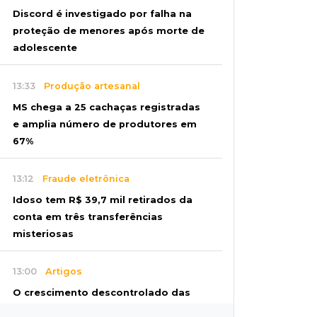
Discord é investigado por falha na
proteção de menores após morte de
adolescente
13:33
Produção artesanal
MS chega a 25 cachaças registradas
e amplia número de produtores em
67%
13:12
Fraude eletrônica
Idoso tem R$ 39,7 mil retirados da
conta em três transferências
misteriosas
13:00
Artigos
O crescimento descontrolado das
big techs