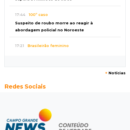
17:44
100º caso
Suspeito de roubo morre ao reagir à
abordagem policial no Noroeste
17:21
Brasileirão feminino
Palmeiras empata fora de casa e Bahia vence
com dois gols de Raquel
+
Notícias
17:06
Brasileirão
Redes Sociais
Grêmio vira sobre São Paulo com gol de falta
e deixa zona de rebaixamento
16:44
Rajadas de vento
Inmet faz alerta de vendaval e tempestade
com rajadas de até 60 km/h em MS