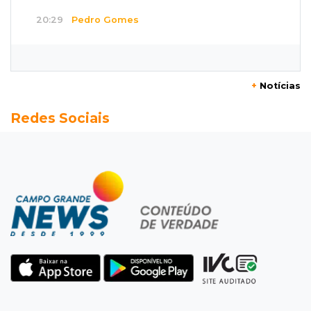
20:29
Pedro Gomes
Jovem morre baleado e suspeita envolve
disputa entre facções rivais
+
Notícias
20:01
Futebol feminino
Redes Sociais
Pantanal treina em Goiânia antes de jogo que
vale acesso inédito à Série A2
19:44
Campeonato Brasileiro
Remo busca empate com Atlético-MG e segue
na zona de rebaixamento
19:27
Caso Ayla
Defesa diz que preso suspeito de sequestro
só emprestou casa a conhecido