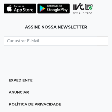
22:42
Resumão
Palmeiras e Vasco confirmam vagas nas
quartas da Copa do Brasil
ASSINE NOSSA NEWSLETTER
22:26
Eleições 2026
Eleitorado aprova teste da urna, mas diz que
colinha será "fundamental"
22:05
Sidrolândia
Briga termina com homem de 35 anos
assassinado a facadas
EXPEDIENTE
21:40
Ideb
ANUNCIAR
Escolas municipais lideram notas do Ensino
Fundamental em Campo Grande
POLÍTICA DE PRIVACIDADE