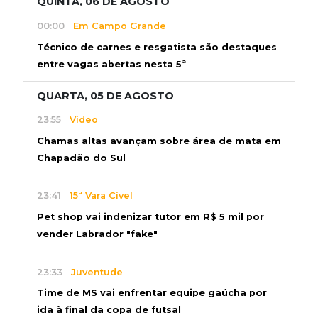
QUINTA, 06 DE AGOSTO
00:00
Em Campo Grande
Técnico de carnes e resgatista são destaques
entre vagas abertas nesta 5ª
QUARTA, 05 DE AGOSTO
23:55
Vídeo
Chamas altas avançam sobre área de mata em
Chapadão do Sul
23:41
15ª Vara Cível
Pet shop vai indenizar tutor em R$ 5 mil por
vender Labrador "fake"
23:33
Juventude
Time de MS vai enfrentar equipe gaúcha por
ida à final da copa de futsal