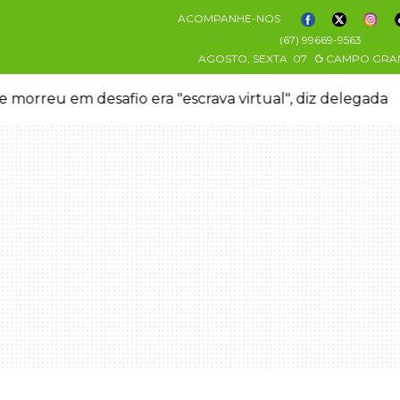
ACOMPANHE-NOS
(67) 99669-9563
AGOSTO, SEXTA
07
CAMPO GRA
 morreu em desafio era "escrava virtual", diz delegada