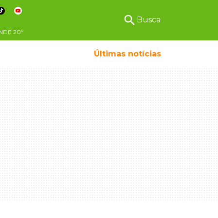
search
Busca
NDE
20º
Últimas notícias