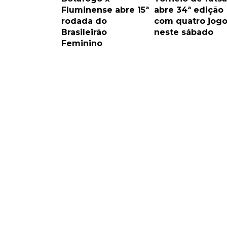
Fluminense abre 15ª
abre 34ª edição
rodada do
com quatro jogo
Brasileirão
neste sábado
Feminino