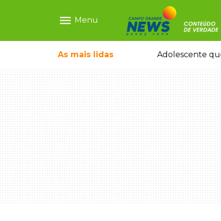
menu
Menu
icleta em caminhão estacionado
As mais
lidas
Adolescente que