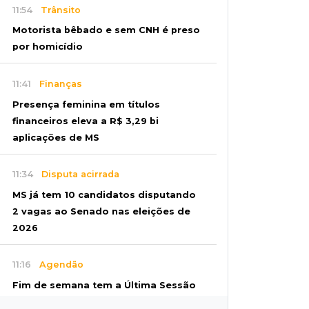
11:54
Trânsito
Motorista bêbado e sem CNH é preso
por homicídio
11:41
Finanças
Presença feminina em títulos
financeiros eleva a R$ 3,29 bi
aplicações de MS
11:34
Disputa acirrada
MS já tem 10 candidatos disputando
2 vagas ao Senado nas eleições de
2026
11:16
Agendão
Fim de semana tem a Última Sessão
de Freud e Festival do Sobá