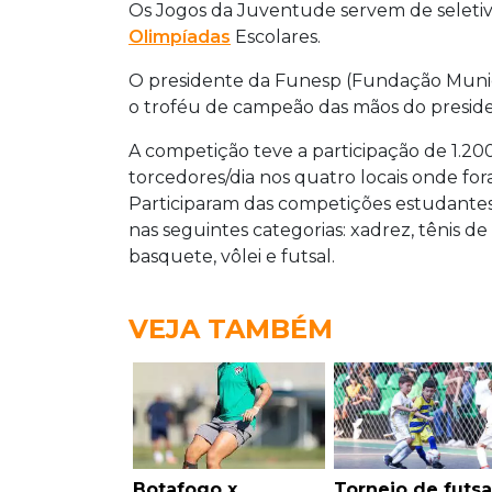
Os Jogos da Juventude servem de seletiva
Olimpíadas
Escolares.
O presidente da Funesp (Fundação Municip
o troféu de campeão das mãos do presid
A competição teve a participação de 1.2
torcedores/dia nos quatro locais onde for
Participaram das competições estudantes 
nas seguintes categorias: xadrez, tênis de
basquete, vôlei e futsal.
VEJA TAMBÉM
Botafogo x
Torneio de futsa