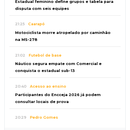
Estadual feminino define grupos e tabela para
disputa com seis equipes
21:25
Caarapó
Motociclista morre atropelado por caminhão
na MS-278
21:02
Futebol de base
Náutico segura empate com Comercial e
conquista o estadual sub-13
20:40
Acesso ao ensino
Participantes do Encceja 2026 já podem
consultar locais de prova
20:29
Pedro Gomes
Jovem morre baleado e suspeita envolve