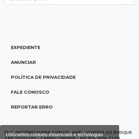
18:46
Futsal de base
Rodada de estreia da Copa Pelezinho soma 35
gols em quatro jogos
EXPEDIENTE
18:28
Concurso 3.042
Mega-Sena sorteia neste domingo prêmio
ANUNCIAR
acumulado em R$ 165 milhões
POLÍTICA DE PRIVACIDADE
18:05
Energia renovável
Produção de biodiesel cresce 32% em MS e
FALE CONOSCO
supera 31 milhões de litros
REPORTAR ERRO
17:44
100º caso
Suspeito de roubo morre ao reagir à
abordagem policial no Noroeste
RUA ANTÔNIO MARIA COELHO, 4681 - VIVENDA DO BOSQUE
Utilizamos cookies essenciais e tecnologias
CEP 79021-170 - CAMPO GRANDE - MS (67) 3316-7200