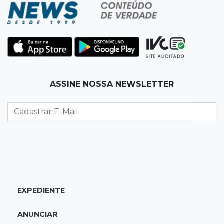
contratações em Três Lagoas
15:47
Comportamento
Odilon Wagner se encanta em visita ao
Bioparque Pantanal: “deslumbrante”
15:25
Zona rural
ASSINE NOSSA NEWSLETTER
Visitante encontra túmulo violado e ossos
expostos no Cemitério Três Barras
15:07
Bairro Universitário
Suspeito de participar de sequestro de bebê é
preso
EXPEDIENTE
14:44
Celebração interativa
Quiz sobre história de Cassilândia marca festa
ANUNCIAR
de 72 anos em praça no Centro