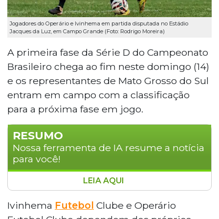
Jogadores do Operário e Ivinhema em partida disputada no Estádio
Jacques da Luz, em Campo Grande (Foto: Rodrigo Moreira)
A primeira fase da Série D do Campeonato
Brasileiro chega ao fim neste domingo (14)
e os representantes de Mato Grosso do Sul
entram em campo com a classificação
para a próxima fase em jogo.
RESUMO
Nossa ferramenta de IA resume a notícia
para você!
LEIA AQUI
A primeira fase da Série D do Campeonato
Brasileiro termina neste domingo com
Ivinhema
Futebol
Clube e Operário
Ivinhema e Operário, representantes de Mato