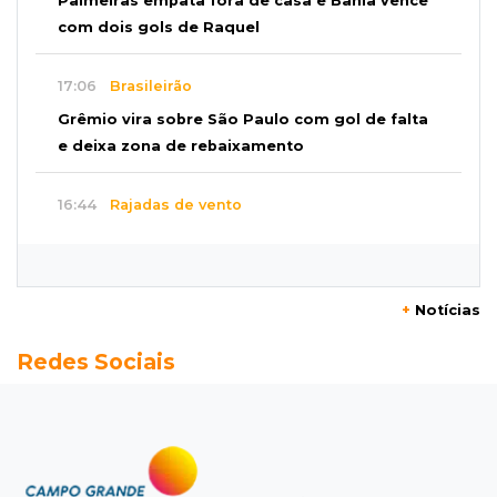
Palmeiras empata fora de casa e Bahia vence
com dois gols de Raquel
17:06
Brasileirão
Grêmio vira sobre São Paulo com gol de falta
e deixa zona de rebaixamento
16:44
Rajadas de vento
Inmet faz alerta de vendaval e tempestade
com rajadas de até 60 km/h em MS
+
Notícias
16:25
Rede de água
Redes Sociais
Juiz obriga condomínio da Capital a fazer
ligação de água na rede pública
16:07
Mercado aquecido
Há vagas: obras da UFN3 mantêm ciclo de