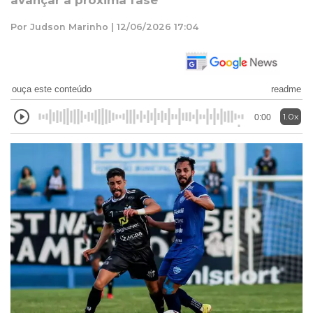
avançar à próxima fase
Por Judson Marinho | 12/06/2026 17:04
ouça este conteúdo
readme
1.0x
0:00