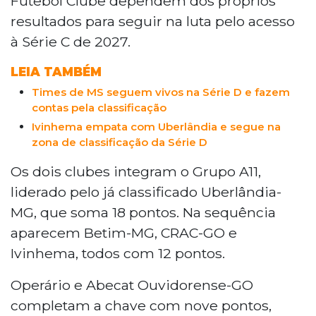
Futebol Clube dependem dos próprios
Grosso do Sul, lutando pela classificação no
resultados para seguir na luta pelo acesso
Grupo A11. O Ivinhema precisa apenas de um
à Série C de 2027.
empate contra o CRAC para avançar. Já o
Operário enfrenta o Betim e necessita da
LEIA TAMBÉM
vitória, preferencialmente por dois gols de
Times de MS seguem vivos na Série D e fazem
diferença, para não depender de outros
contas pela classificação
resultados. Os jogos ocorrem às 15 horas e
Ivinhema empata com Uberlândia e segue na
definem os clubes que seguem na disputa
zona de classificação da Série D
pelo acesso à Série C nacional.
Os dois clubes integram o Grupo A11,
liderado pelo já classificado Uberlândia-
MG, que soma 18 pontos. Na sequência
aparecem Betim-MG, CRAC-GO e
Ivinhema, todos com 12 pontos.
Operário e Abecat Ouvidorense-GO
completam a chave com nove pontos,