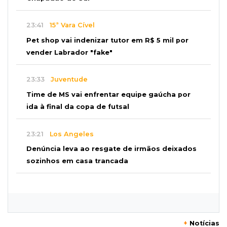
23:41
15ª Vara Cível
Pet shop vai indenizar tutor em R$ 5 mil por
vender Labrador "fake"
23:33
Juventude
Time de MS vai enfrentar equipe gaúcha por
ida à final da copa de futsal
23:21
Los Angeles
Denúncia leva ao resgate de irmãos deixados
sozinhos em casa trancada
23:17
Clima
Defesa Civil recomenda atenção em MS com
formação de ciclone bomba
+
Notícias