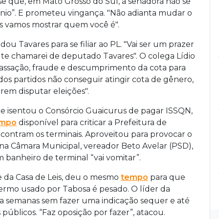
sse que, em Mato Grosso do Sul, a senadora não se
nio”. E prometeu vingança. "Não adianta mudar o
nós vamos mostrar quem você é".
ou Tavares para se filiar ao PL. "Vai ser um prazer
e te chamarei de deputado Tavares". O colega Lídio
cassação, fraude e descumprimento da cota para
s partidos não conseguir atingir cota de gênero,
rem disputar eleições".
ue isentou o Consórcio Guaicurus de pagar ISSQN,
empo
disponível para criticar a Prefeitura de
ontram os terminais. Aproveitou para provocar o
) na Câmara Municipal, vereador Beto Avelar (PSD),
banheiro de terminal “vai vomitar”.
e da Casa de Leis, deu o mesmo
tempo
para que
termo usado por Tabosa é pesado. O líder da
sa semanas sem fazer uma indicação sequer e até
públicos. “Faz oposição por fazer”, atacou.