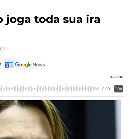
joga toda sua ira
:00
o
readme
1.0x
0:00