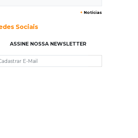
+
Notícias
23:17
Clima
Defesa Civil recomenda atenção em
edes Sociais
MS com formação de ciclone bomba
ASSINE NOSSA NEWSLETTER
23:00
Ideb
Entre escolas com nota divulgada, 3
estaduais lideram o Ensino Médio na
Capital
22:57
Chapadão do Sul
Homem é baleado após apontar
revólver para policiais militares
22:42
Resumão
Palmeiras e Vasco confirmam vagas
nas quartas da Copa do Brasil