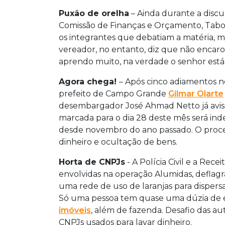
Puxão de orelha
– Ainda durante a discu
Comissão de Finanças e Orçamento, Tabosa,
os integrantes que debatiam a matéria, mas
vereador, no entanto, diz que não encar
aprendo muito, na verdade o senhor está 
Agora chega!
– Após cinco adiamentos n
prefeito de Campo Grande
Gilmar Olarte
desembargador José Ahmad Netto já avis
marcada para o dia 28 deste mês será indef
desde novembro do ano passado. O proc
dinheiro e ocultação de bens.
Horta de CNPJs
- A Polícia Civil e a Re
envolvidas na operação Alumidas, deflag
uma rede de uso de laranjas para dispersa
Só uma pessoa tem quase uma dúzia de 
imóveis
, além de fazenda. Desafio das 
CNPJs usados para lavar dinheiro.