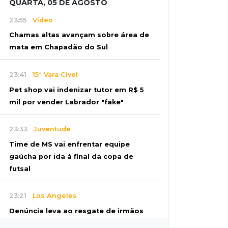
QUARTA, 05 DE AGOSTO
23:55
Vídeo
Chamas altas avançam sobre área de
mata em Chapadão do Sul
23:41
15ª Vara Cível
Pet shop vai indenizar tutor em R$ 5
mil por vender Labrador "fake"
23:33
Juventude
Time de MS vai enfrentar equipe
gaúcha por ida à final da copa de
futsal
23:21
Los Angeles
Denúncia leva ao resgate de irmãos
deixados sozinhos em casa trancada