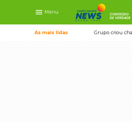
menu
Menu
icape deixou 4 mortos e 8 feridos
As mais
lidas
Grupo criou cha