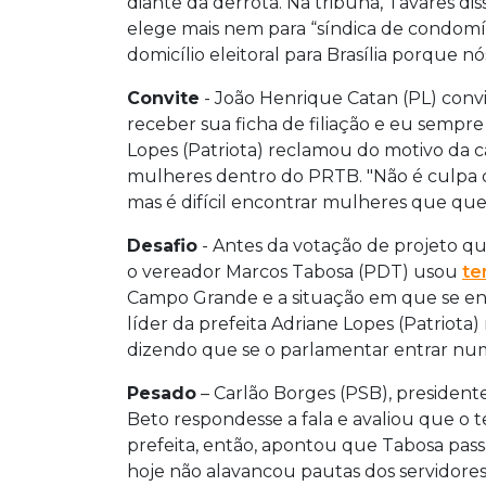
diante da derrota. Na tribuna, Tavares di
elege mais nem para “síndica de condomí
domicílio eleitoral para Brasília porque 
Convite
- João Henrique Catan (PL) convid
receber sua ficha de filiação e eu sempr
Lopes (Patriota) reclamou do motivo da 
mulheres dentro do PRTB. "Não é culpa do
mas é difícil encontrar mulheres que que
Desafio
- Antes da votação de projeto q
o vereador Marcos Tabosa (PDT) usou
t
Campo Grande e a situação em que se enc
líder da prefeita Adriane Lopes (Patriota
dizendo que se o parlamentar entrar num 
Pesado
– Carlão Borges (PSB), president
Beto respondesse a fala e avaliou que o 
prefeita, então, apontou que Tabosa pas
hoje não alavancou pautas dos servidores 