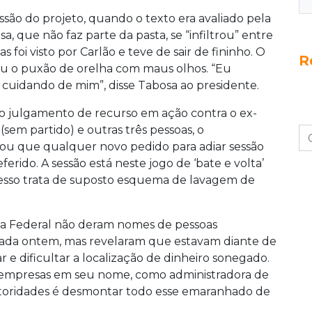
ssão do projeto, quando o texto era avaliado pela
 que não faz parte da pasta, se “infiltrou” entre
 foi visto por Carlão e teve de sair de fininho. O
R
ou o puxão de orelha com maus olhos. “Eu
cuidando de mim”, disse Tabosa ao presidente.
o julgamento de recurso em ação contra o ex-
(sem partido) e outras três pessoas, o
ou que qualquer novo pedido para adiar sessão
erido. A sessão está neste jogo de ‘bate e volta’
esso trata de suposto esquema de lavagem de
ceita Federal não deram nomes de pessoas
rada ontem, mas revelaram que estavam diante de
r e dificultar a localização de dinheiro sonegado.
empresas em seu nome, como administradora de
autoridades é desmontar todo esse emaranhado de