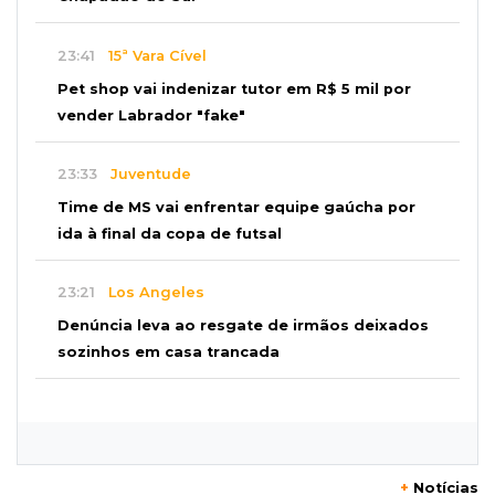
23:41
15ª Vara Cível
Pet shop vai indenizar tutor em R$ 5 mil por
vender Labrador "fake"
23:33
Juventude
Time de MS vai enfrentar equipe gaúcha por
ida à final da copa de futsal
23:21
Los Angeles
Denúncia leva ao resgate de irmãos deixados
sozinhos em casa trancada
23:17
Clima
Defesa Civil recomenda atenção em MS com
formação de ciclone bomba
+
Notícias