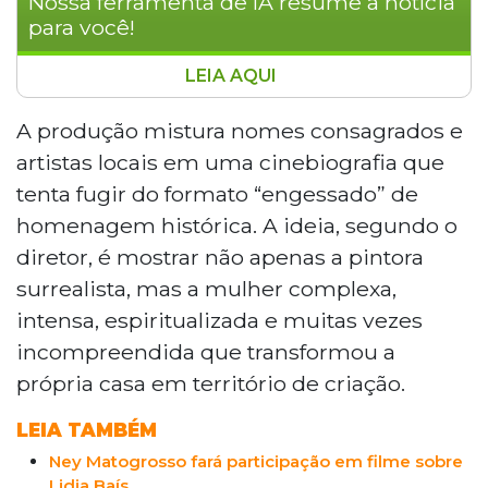
Nossa ferramenta de IA resume a notícia
para você!
LEIA AQUI
Gravado na Morada dos Baís, em Campo
Grande, o longa-metragem "Lydia",
A produção mistura nomes consagrados e
dirigido por Ricardo Câmara, retrata a
artistas locais em uma cinebiografia que
trajetória da artista sul-mato-grossense
tenta fugir do formato “engessado” de
Lídia Baís. Com elenco que inclui Ney
homenagem histórica. A ideia, segundo o
Matogrosso, Alzira Espíndola e Gisele
diretor, é mostrar não apenas a pintora
Sater, o filme foi viabilizado pela Lei Paulo
Gustavo e busca mostrar a pintora
surrealista, mas a mulher complexa,
surrealista além da homenagem
intensa, espiritualizada e muitas vezes
histórica, destacando sua complexidade
incompreendida que transformou a
humana e legado cultural.
própria casa em território de criação.
LEIA TAMBÉM
Ney Matogrosso fará participação em filme sobre
Lidia Baís