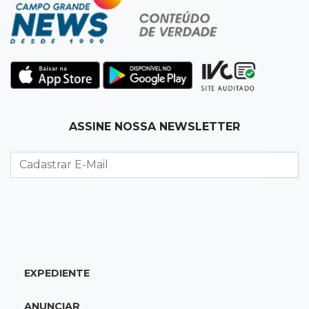
Homem é baleado após apontar revólver para
policiais militares
22:42
Resumão
Palmeiras e Vasco confirmam vagas nas
quartas da Copa do Brasil
ASSINE NOSSA NEWSLETTER
22:26
Eleições 2026
Eleitorado aprova teste da urna, mas diz que
colinha será "fundamental"
22:05
Sidrolândia
Briga termina com homem de 35 anos
assassinado a facadas
EXPEDIENTE
21:40
Ideb
ANUNCIAR