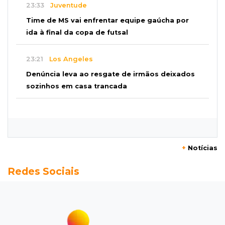
23:33
Juventude
Time de MS vai enfrentar equipe gaúcha por
ida à final da copa de futsal
23:21
Los Angeles
Denúncia leva ao resgate de irmãos deixados
sozinhos em casa trancada
23:17
Clima
Defesa Civil recomenda atenção em MS com
formação de ciclone bomba
+
Notícias
23:00
Ideb
Redes Sociais
Entre escolas com nota divulgada, 3 estaduais
lideram o Ensino Médio na Capital
22:57
Chapadão do Sul