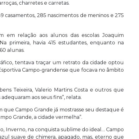
rroças, charretes e carretas.
 89 casamentos, 285 nascimentos de meninos e 275
am em relação aos alunos das escolas Joaquim
Na primeira, havia 415 estudantes, enquanto na
60 alunas.
áfico, tentava traçar um retrato da cidade optou
e Esportiva Campo-grandense que focava no âmbito
ens Teixeira, Valerio Martins Costa e outros que
adequaram aos seus fins”, relata.
m que Campo Grande já mostrasse seu destaque é
po Grande, a cidade vermelha”.
no, Inverno, na conquista sublime do ideal… Campo
 azul suave de chimera, apagado, mas, eterno que