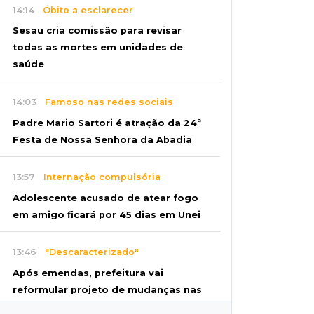
14:14
Óbito a esclarecer
Sesau cria comissão para revisar
todas as mortes em unidades de
saúde
14:03
Famoso nas redes sociais
Padre Mario Sartori é atração da 24ª
Festa de Nossa Senhora da Abadia
13:57
Internação compulsória
Adolescente acusado de atear fogo
em amigo ficará por 45 dias em Unei
13:46
"Descaracterizado"
Após emendas, prefeitura vai
reformular projeto de mudanças nas
leis tributárias