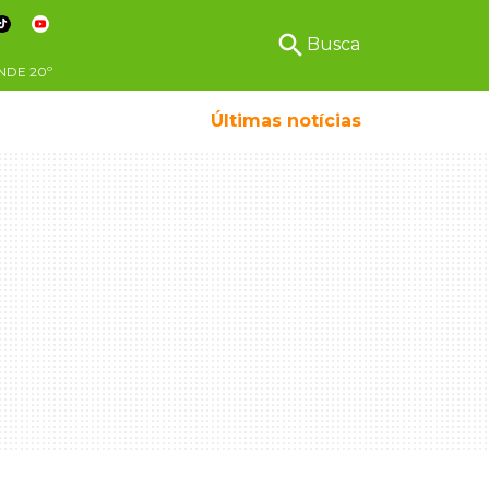
search
Busca
NDE
20º
Últimas notícias