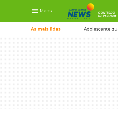
menu
Menu
de ganhar dia oficial em MS
As mais
lidas
Adolescente que m