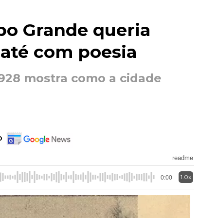
po Grande queria
a até com poesia
1928 mostra como a cidade
o
readme
1.0x
0:00