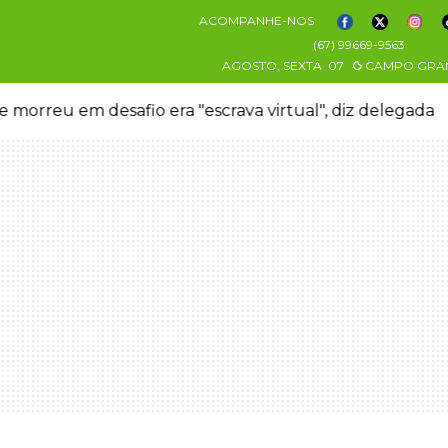
ACOMPANHE-NOS
(67) 99669-9563
AGOSTO, SEXTA
07
CAMPO GRA
orreu em desafio era "escrava virtual", diz delegada