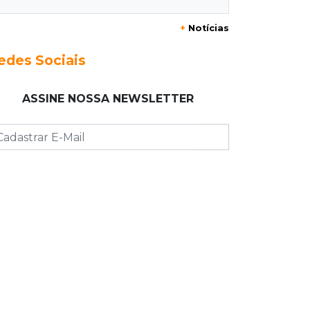
+
Notícias
13:40
Indústria
Mineração ganha força, gera mais
edes Sociais
empregos e impulsiona exportações
de MS
ASSINE NOSSA NEWSLETTER
13:34
Rio Verde do MT
Um dia após matar companheira,
homem se entrega e acaba preso por
feminicídio
13:25
Nova Ala
Hospital de Câncer inaugura 20 leitos
de UTI e amplia capacidade para
pacientes
13:17
Depoimento contraditório