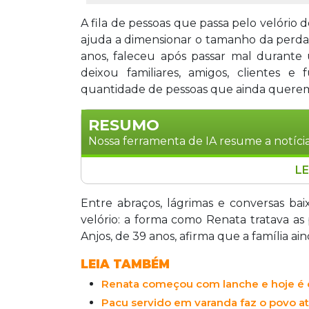
A fila de pessoas que passa pelo velório 
ajuda a dimensionar o tamanho da perda 
anos, faleceu após passar mal durant
deixou familiares, amigos, clientes 
quantidade de pessoas que ainda querem se
RESUMO
Nossa ferramenta de IA resume a notícia
LE
A empresária Renata Santos dos Anjos,
passar mal durante uma comemoração fa
Entre abraços, lágrimas e conversas ba
Tamandaré, no Bairro Coophasul, em C
velório: a forma como Renata tratava as
funcionários e foi estendido até as 15h.
Anjos, de 39 anos, afirma que a família ai
proprietária do Grupo Renata, que incl
LEIA TAMBÉM
Renata começou com lanche e hoje é 
Pacu servido em varanda faz o povo at