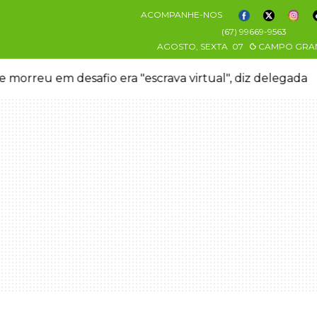
ACOMPANHE-NOS
(67) 99669-9563
AGOSTO, SEXTA
07
CAMPO GRA
 morreu em desafio era "escrava virtual", diz delegada