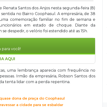
de Renata Santos dos Anjos nesta segunda-feira (8)
sentida no Bairro Coophasul. A empresária, de 38
e uma comemoração familiar no fim de semana e
e funcionários em estado de choque. Diante da
 despedir, o velório foi estendido até as 15h.
 para você!
IA AQUI
 de 38 anos, faleceu no fim de semana após
miliar. O velório, realizado na Avenida
ixas, uma lembrança aparecia com frequência no
ampo Grande, reuniu familiares, amigos e
 pessoas. Irmão da empresária, Robson Santos dos
 Ela deixou marido e dois filhos. Renata era
nda tenta lidar com a perda repentina.
ui restaurante, mercado, pizzaria e lanchonete.
quase dona de praça do Coophasul
ravessar a cidade para se esbaldar