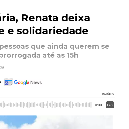
ria, Renata deixa
 e solidariedade
 pessoas que ainda querem se
 prorrogada até as 15h
:35
o
readme
1.0x
0:00