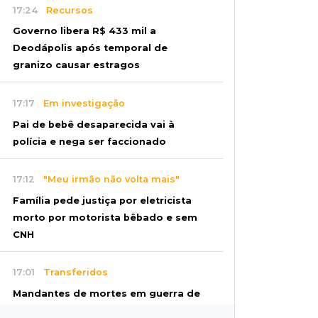
17:24
Recursos
Governo libera R$ 433 mil a
Deodápolis após temporal de
granizo causar estragos
17:17
Em investigação
Pai de bebê desaparecida vai à
polícia e nega ser faccionado
17:12
"Meu irmão não volta mais"
Família pede justiça por eletricista
morto por motorista bêbado e sem
CNH
17:01
Transferidos
Mandantes de mortes em guerra de
facções vão para presídio federal