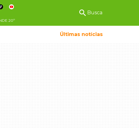
search
Busca
NDE
20º
Últimas notícias