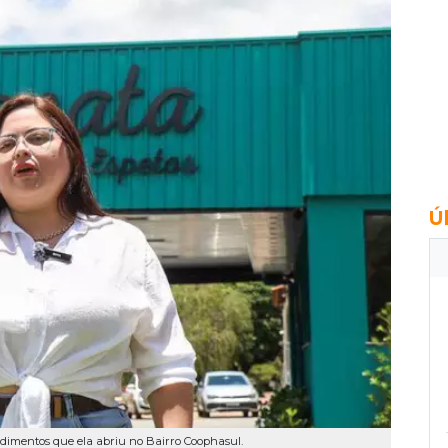
Ú
ndimentos que ela abriu no Bairro Coophasul.