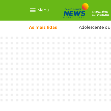
menu
Menu
pode ganhar dia oficial em MS
As mais
lidas
Adolescente que