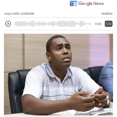
ouça este conteúdo
readme
1.0x
0:00