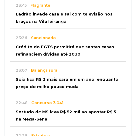
23:45
Flagrante
Ladrão invade casa e sai com televisão nos
braços na Vila Ipiranga
23:26
Sancionado
Crédito do FGTS permitirá que santas casas
refinanciem dívidas até 2030
23:07
Balança rural
Soja fica R$ 3 mais cara em um ano, enquanto
preço do milho pouco muda
22:48
Concurso 3.041
Sortudo de MS leva R$ 52 mil ao apostar R$ 5
na Mega-Sena
22:29
Estrutura