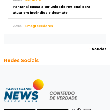
Pantanal passa a ter unidade regional para
atuar em incêndios e desmate
22:00
Emagrecedores
MS lidera procura digital por canetas
paraguaias sem registro
+
Notícias
21:41
Nova Alvorada do Sul
Redes Sociais
Granizo danifica telhados e plantações
durante temporal no interior
21:22
Agregado
Inter perde para o Corinthians mas avança às
quartas da Copa do Brasil
21:03
Futebol