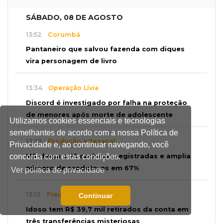
SÁBADO, 08 DE AGOSTO
13:52
Corumbá
Pantaneiro que salvou fazenda com diques
vira personagem de livro
13:34
Operação Lívia
Discord é investigado por falha na proteção
de menores após morte de adolescente
Utilizamos cookies essenciais e tecnologias
semelhantes de acordo com a nossa Política de
13:33
Produção artesanal
Privacidade e, ao continuar navegando, você
MS chega a 25 cachaças registradas e amplia
concorda com estas condições.
número de produtores em 67%
Ver política de privacidade
13:12
Fraude eletrônica
Continuar
Idoso tem R$ 39,7 mil retirados da conta em
três transferências misteriosas