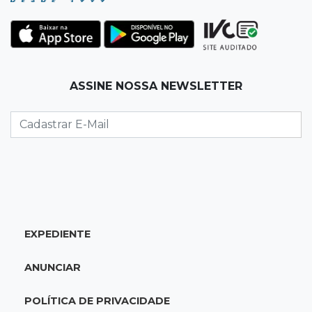
13:34
Operação Lívia
Discord é investigado por falha na proteção
de menores após morte de adolescente
13:33
Produção artesanal
ASSINE NOSSA NEWSLETTER
MS chega a 25 cachaças registradas e amplia
número de produtores em 67%
13:12
Fraude eletrônica
Idoso tem R$ 39,7 mil retirados da conta em
transferências misteriosas
EXPEDIENTE
13:00
Artigos
O crescimento descontrolado das big techs
ANUNCIAR
12:55
Ventania
POLÍTICA DE PRIVACIDADE
Árvore cai, bloqueia avenida e deixa comércio