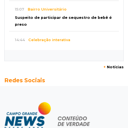
15:07
Bairro Universitário
Suspeito de participar de sequestro de bebê é
preso
14:44
Celebração interativa
Quiz sobre história de Cassilândia marca festa
de 72 anos em praça no Centro
+
Notícias
14:28
Preservação
Redes Sociais
Ladário abre consulta para criação do Parque
Natural Pérola do Pantanal
13:52
Corumbá
Pantaneiro que salvou fazenda com diques
vira personagem de livro