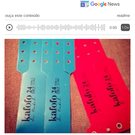
ouça este conteúdo
readme
1.0x
0:00