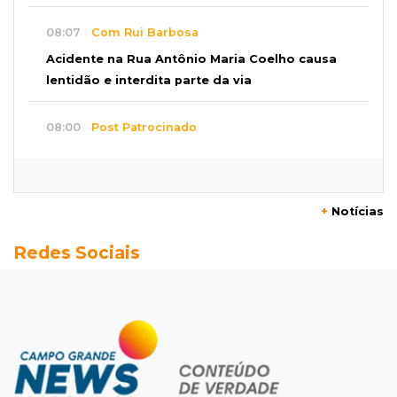
08:07
Com Rui Barbosa
Acidente na Rua Antônio Maria Coelho causa
lentidão e interdita parte da via
08:00
Post Patrocinado
Studio Jozi Costa ajuda homens a eliminar
verrugas e pintas
+
Notícias
07:52
A um clique
Redes Sociais
Do 1º prêmio às dívidas, jogadores relatam
como o vício tomou conta da vida
07:46
Fomento
Com só 1,3% do crédito de inovação da Finep,
indústria de MS pede espaço