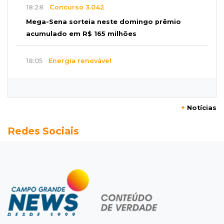
18:28
Concurso 3.042
Mega-Sena sorteia neste domingo prêmio
acumulado em R$ 165 milhões
18:05
Energia renovável
Produção de biodiesel cresce 32% em MS e
supera 31 milhões de litros
+
Notícias
17:44
100º caso
Redes Sociais
Suspeito de roubo morre ao reagir à
abordagem policial no Noroeste
17:21
Brasileirão feminino
Palmeiras empata fora de casa e Bahia vence
com dois gols de Raquel
17:06
Brasileirão