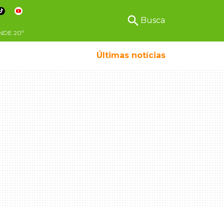
search
Busca
NDE
20º
Últimas notícias