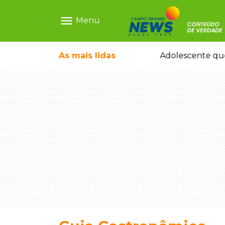
menu
Menu
icleta em caminhão estacionado
As mais
lidas
Adolescente que