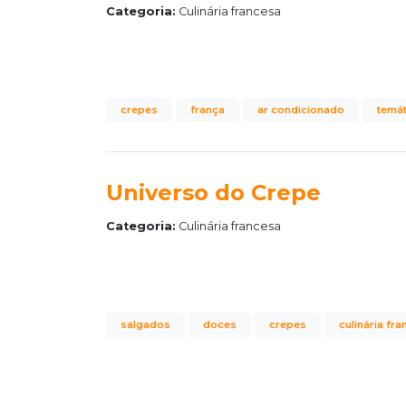
Categoria:
Culinária francesa
crepes
frança
ar condicionado
temát
Universo do Crepe
Categoria:
Culinária francesa
salgados
doces
crepes
culinária fr