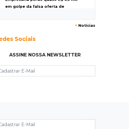
em golpe da falsa oferta de
empréstimo
+
Notícias
10:23
Preocupação
Anvisa sobe alerta sobre
edes Sociais
testosterona sem indicação como
risco ao coração
ASSINE NOSSA NEWSLETTER
10:18
Comércio exterior
Superávit comercial de MS cresce
17,8% com alta das exportações
10:13
Arte com a escrita
Concurso de Poesias anuncia
vencedores e premiará os melhores
no dia 20