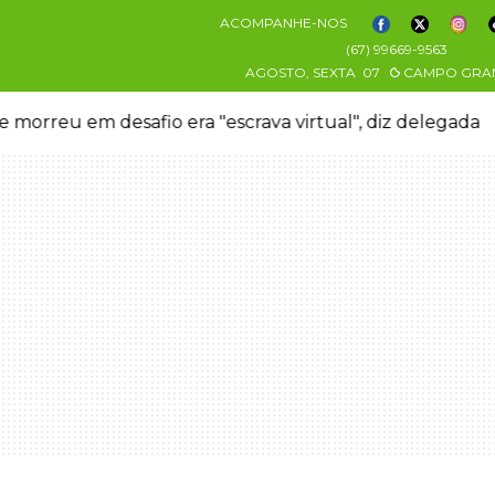
ACOMPANHE-NOS
(67) 99669-9563
AGOSTO, SEXTA
07
CAMPO GRA
 morreu em desafio era "escrava virtual", diz delegada