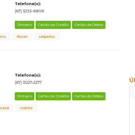
Telefone(s):
(67) 3253-8808
Dinheiro
Cartão de Crédito
Cartão de Débito
ico
doces
salgados
Telefone(s):
Ú
(67) 3027-2277
Dinheiro
Cartão de Crédito
Cartão de Débito
ancesa
rodizio