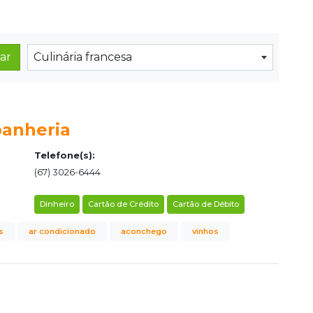
ar
Culinária francesa
panheria
Telefone(s):
(67) 3026-6444
Dinheiro
Cartão de Crédito
Cartão de Débito
s
ar condicionado
aconchego
vinhos