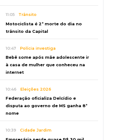
11:05
Trânsito
Motociclista é 2ª morte do dia no
trânsito da Capital
10:47
Polícia investiga
Bebê some após mãe adolescente ir
à casa de mulher que conheceu na
internet
10:46
Eleições 2026
Federação oficializa Delcídio e
disputa ao governo de MS ganha 8º
nome
10:39
Cidade Jardim
Empresária perde quase R$ 30 mil