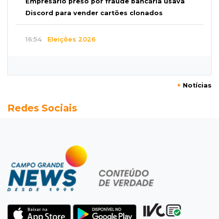
Empresário preso por fraude bancária usava
Discord para vender cartões clonados
16:54
Eleições 2026
Continuidade ou alternância: a oposição
desafia projeto que Azambuja põe à prova
+
Notícias
16:52
Eleições 2026
Redes Sociais
Azambuja e a engenharia de um projeto para
permanecer no poder
16:50
Asfalto novinho
Com máquinas nas ruas, Vila Nogueira e
Aimoré esperam fim do poeirão e lamaçal
16:43
Alto risco
Após morte em MS, AGU vai à Justiça para a