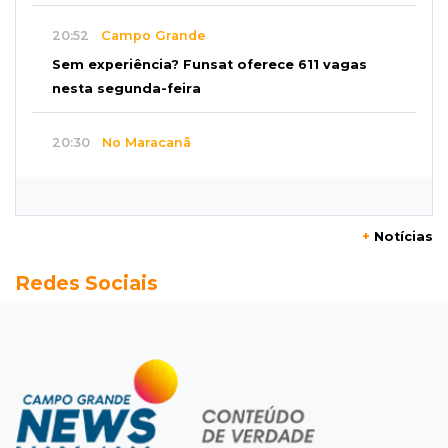
20:52
Campo Grande
Sem experiência? Funsat oferece 611 vagas
nesta segunda-feira
20:30
No Maracanã
Flamengo vence Vitória por 2 a 0 e encurta
distância para o líder
+
Notícias
20:13
Empregos
Redes Sociais
Seleções em MS têm salários de até R$ 8,2 mil;
veja oportunidades
19:50
Jardim Itatiaia
Vigia é amarrado durante roubo de carro e
dois caminhões em pátio