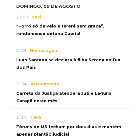
DOMINGO, 09 DE AGOSTO
23:00
Será?
“Forró só de véio e tereré sem graça”,
rondoniense detona Capital
21:53
Homenagem
Luan Santana se declara à filha Serena no Dia
dos Pais
21:34
Atendimento
Carreta da Justiça atenderá Juti e Laguna
Carapã neste mês
21:14
TJMS
Fóruns de MS fecham por dois dias e mantêm
apenas plantão judicial