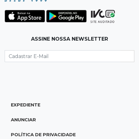
19:35
Bragança Paulista
Corinthians vence Bragantino por 2 a 0 e sobe
para 7º no Brasileirão
19:12
Na Vila Belmiro
ASSINE NOSSA NEWSLETTER
Athletico vence Santos por 2 a 0 e mantém 3º
lugar no Brasileirão
18:51
Oportunidades
UEMS está com seleções para professores
com salários de até R$ 10,2 mil
EXPEDIENTE
18:33
Em 2022
Homem que ajudou a sequestrar bebê matou
ANUNCIAR
adolescente atropelada no Amazonas
POLÍTICA DE PRIVACIDADE
18:15
Nubank Parque