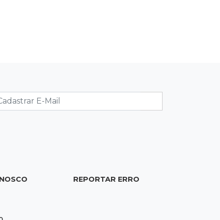
19:37
Cotação
Dólar comercial cai 0,46% e encerra
semana cotado a R$ 5,08
19:18
95º caso
Foragido que se passava por pastor
morre após reagir à abordagem
policial
18:51
Certidão
Em MS, uma criança é registrada sem
o nome do pai a cada 2h
ONOSCO
REPORTAR ERRO
18:36
Decisão
Pantanal viaja para Goiás em busca
0