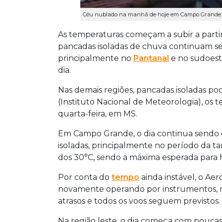
Céu nublado na manhã de hoje em Campo Grande (F
As temperaturas começam a subir a partir 
pancadas isoladas de chuva continuam se
principalmente no
Pantanal
e no sudoest
dia.
Nas demais regiões, pancadas isoladas p
(Instituto Nacional de Meteorologia), os 
quarta-feira, em MS.
Em Campo Grande, o dia continua sendo d
isoladas, principalmente no período da t
dos 30°C, sendo a máxima esperada para h
Por conta do
tempo
ainda instável, o Ae
novamente operando por instrumentos, 
atrasos e todos os voos seguem previstos.
Na região leste, o dia começa com poucas