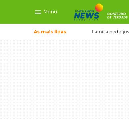
menu
Menu
ia ligada a laboratório ilegal
As mais
lidas
Família pede ju