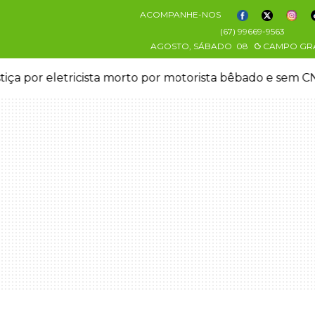
ACOMPANHE-NOS
(67) 99669-9563
AGOSTO, SÁBADO
08
CAMPO GR
stiça por eletricista morto por motorista bêbado e sem 