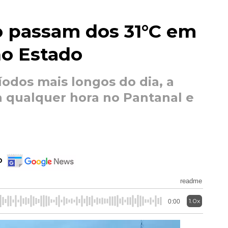
 passam dos 31°C em
no Estado
ríodos mais longos do dia, a
a qualquer hora no Pantanal e
o
readme
1.0x
0:00