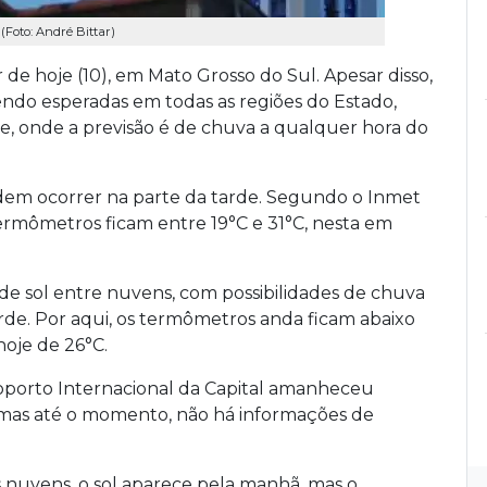
oto: André Bittar)
de hoje (10), em Mato Grosso do Sul. Apesar disso,
ndo esperadas em todas as regiões do Estado,
e, onde a previsão é de chuva a qualquer hora do
odem ocorrer na parte da tarde. Segundo o Inmet
termômetros ficam entre 19°C e 31°C, nesta em
e sol entre nuvens, com possibilidades de chuva
arde. Por aqui, os termômetros anda ficam abaixo
oje de 26°C.
roporto Internacional da Capital amanheceu
mas até o momento, não há informações de
 nuvens, o sol aparece pela manhã, mas o