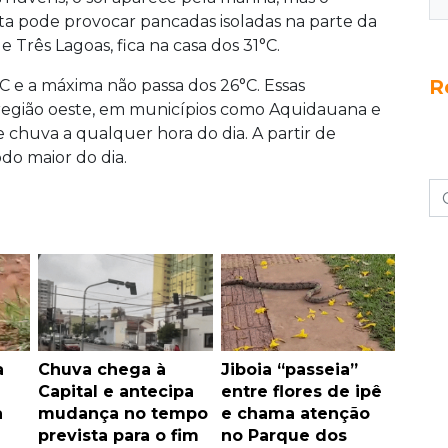
a pode provocar pancadas isoladas na parte da
 Três Lagoas, fica na casa dos 31°C.
R
°C e a máxima não passa dos 26°C. Essas
egião oeste, em municípios como Aquidauana e
 chuva a qualquer hora do dia. A partir de
odo maior do dia.
a
Chuva chega à
Jiboia “passeia”
Capital e antecipa
entre flores de ipê
a
mudança no tempo
e chama atenção
prevista para o fim
no Parque dos