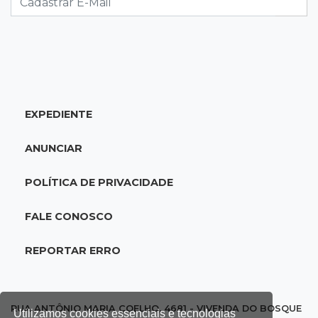
18:46
Futsal de base
Rodada de estreia da Copa Pelezinho soma 35
gols em quatro jogos
EXPEDIENTE
18:28
Concurso 3.042
Mega-Sena sorteia neste domingo prêmio
ANUNCIAR
acumulado em R$ 165 milhões
POLÍTICA DE PRIVACIDADE
18:05
Energia renovável
Produção de biodiesel cresce 32% em MS e
FALE CONOSCO
supera 31 milhões de litros
REPORTAR ERRO
17:44
100º caso
Suspeito de roubo morre ao reagir à
abordagem policial no Noroeste
RUA ANTÔNIO MARIA COELHO, 4681 - VIVENDA DO BOSQUE
Utilizamos cookies essenciais e tecnologias