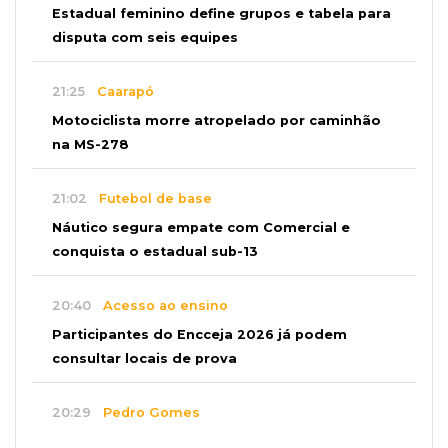
Estadual feminino define grupos e tabela para
disputa com seis equipes
21:25
Caarapó
Motociclista morre atropelado por caminhão
na MS-278
21:02
Futebol de base
Náutico segura empate com Comercial e
conquista o estadual sub-13
20:40
Acesso ao ensino
Participantes do Encceja 2026 já podem
consultar locais de prova
20:29
Pedro Gomes
Jovem morre baleado e suspeita envolve