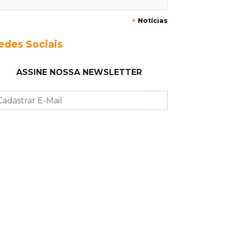
22:42
Resumão
+
Notícias
Palmeiras e Vasco confirmam vagas
nas quartas da Copa do Brasil
edes Sociais
22:26
Eleições 2026
ASSINE NOSSA NEWSLETTER
Eleitorado aprova teste da urna, mas
diz que colinha será "fundamental"
22:05
Sidrolândia
Briga termina com homem de 35
anos assassinado a facadas
21:40
Ideb
Escolas municipais lideram notas do
Ensino Fundamental em Campo
Grande