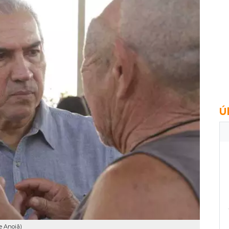
Ú
e Anoiã)