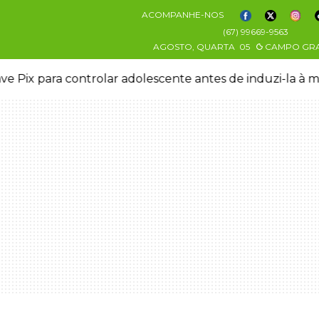
ACOMPANHE-NOS
(67) 99669-9563
AGOSTO, QUARTA
05
CAMPO GR
ve Pix para controlar adolescente antes de induzi-la à 