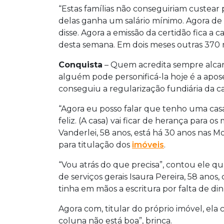
“Estas famílias não conseguiriam custear p
delas ganha um salário mínimo. Agora de 
disse. Agora a emissão da certidão fica a c
desta semana. Em dois meses outras 370 ma
Conquista
– Quem acredita sempre alcanç
alguém pode personificá-la hoje é a apo
conseguiu a regularização fundiária da c
“Agora eu posso falar que tenho uma cas
feliz. (A casa) vai ficar de herança para os
Vanderlei, 58 anos, está há 30 anos nas M
para titulação dos
imóveis
.
“Vou atrás do que precisa”, contou ele q
de serviços gerais Isaura Pereira, 58 ano
tinha em mãos a escritura por falta de din
Agora com, titular do próprio imóvel, e
coluna não está boa”, brinca.