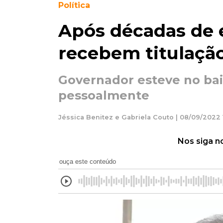
Política
Após décadas de e
recebem titulaçã
Governador esteve no bai
pessoalmente
Jéssica Benitez e Gabriela Couto | 08/09/2022 
Nos siga n
ouça este conteúdo