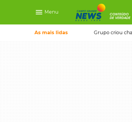
menu
Menu
icape deixou 4 mortos e 8 feridos
As mais
lidas
Grupo criou cha