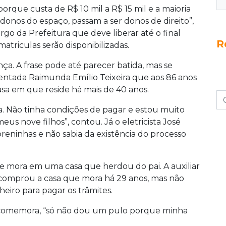
orque custa de R$ 10 mil a R$ 15 mil e a maioria
donos do espaço, passam a ser donos de direito”,
argo da Prefeitura que deve liberar até o final
R
triculas serão disponibilizadas.
a. A frase pode até parecer batida, mas se
sentada Raimunda Emílio Teixeira que aos 86 anos
asa em que reside há mais de 40 anos.
a. Não tinha condições de pagar e estou muito
 meus nove filhos”, contou. Já o eletricista José
oreninhas e não sabia da existência do processo
ue mora em uma casa que herdou do pai. A auxiliar
s, comprou a casa que mora há 29 anos, mas não
heiro para pagar os trâmites.
la comemora, “só não dou um pulo porque minha