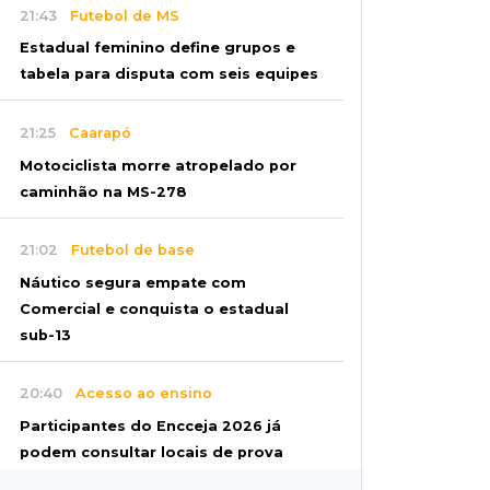
21:43
Futebol de MS
Estadual feminino define grupos e
tabela para disputa com seis equipes
21:25
Caarapó
Motociclista morre atropelado por
caminhão na MS-278
21:02
Futebol de base
Náutico segura empate com
Comercial e conquista o estadual
sub-13
20:40
Acesso ao ensino
Participantes do Encceja 2026 já
podem consultar locais de prova