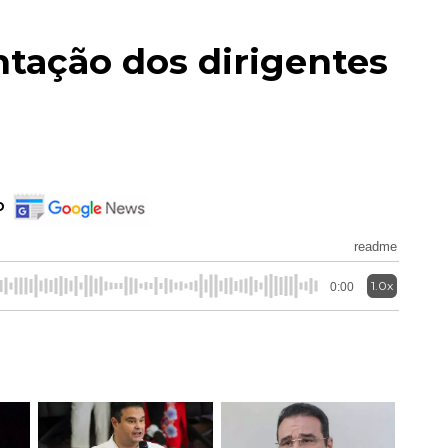
ntação dos dirigentes
o
readme
1.0x
0:00