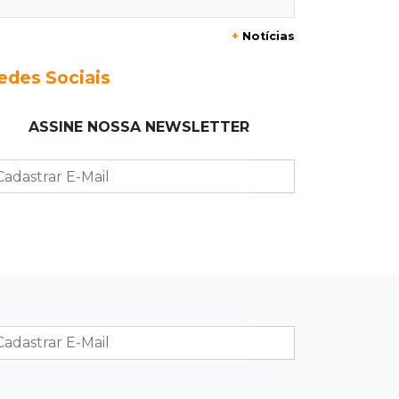
20:29
Pedro Gomes
+
Notícias
Jovem morre baleado e suspeita
envolve disputa entre facções rivais
edes Sociais
20:01
Futebol feminino
ASSINE NOSSA NEWSLETTER
Pantanal treina em Goiânia antes de
jogo que vale acesso inédito à Série
A2
19:44
Campeonato Brasileiro
Remo busca empate com Atlético-MG
e segue na zona de rebaixamento
19:27
Caso Ayla
Defesa diz que preso suspeito de
sequestro só emprestou casa a
conhecido