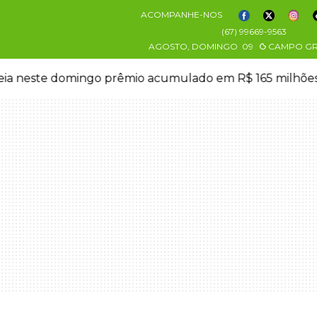
ACOMPANHE-NOS
(67) 99669-9563
AGOSTO, DOMINGO
09
CAMPO G
eia neste domingo prêmio acumulado em R$ 165 milhõe