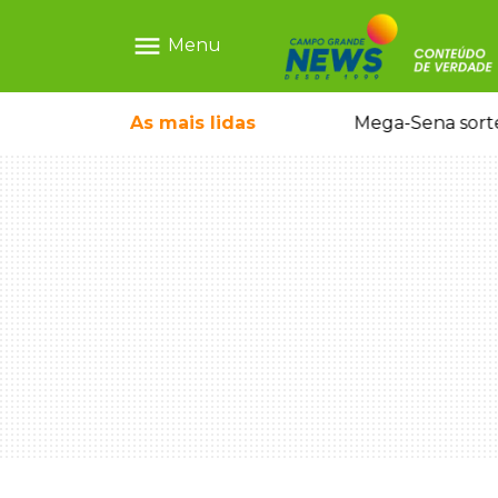
menu
Menu
o em sequestro de bebê na Capital
As mais
lidas
Mega-Sena sort