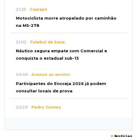
21:25
Caarapó
Motociclista morre atropelado por caminhão
na MS-278
21:02
Futebol de base
Náutico segura empate com Comercial e
conquista o estadual sub-13
20:40
Acesso ao ensino
Participantes do Encceja 2026 já podem
consultar locais de prova
20:29
Pedro Gomes
Jovem morre baleado e suspeita envolve
disputa entre facções rivais
+
Notícias