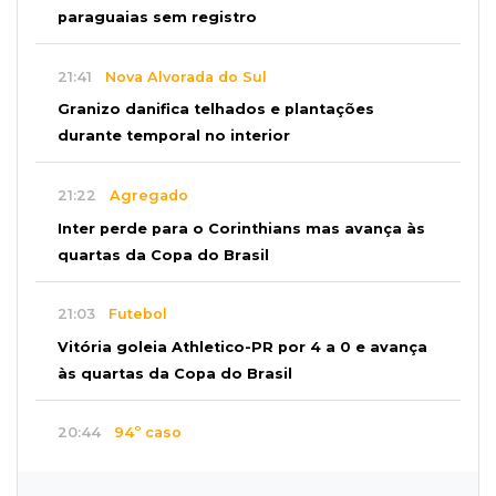
paraguaias sem registro
21:41
Nova Alvorada do Sul
Granizo danifica telhados e plantações
durante temporal no interior
21:22
Agregado
Inter perde para o Corinthians mas avança às
quartas da Copa do Brasil
21:03
Futebol
Vitória goleia Athletico-PR por 4 a 0 e avança
às quartas da Copa do Brasil
20:44
94º caso
Foragido por roubo morre baleado em
confronto com policiais militares