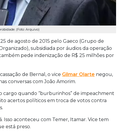
obidade. (Foto: Arquivo)
m 25 de agosto de 2015 pelo Gaeco (Grupo de
Organizado), subsidiada por áudios da operação
ão também pede indenização de R$ 25 milhões por
assação de Bernal, o vice
Gilmar Olarte
negou,
 nas conversas com João Amorim.
r o cargo quando “burburinhos” de impeachment
to acertos políticos em troca de votos contra
s.
há. Isso aconteceu com Temer, Itamar. Vice tem
ue está preso.