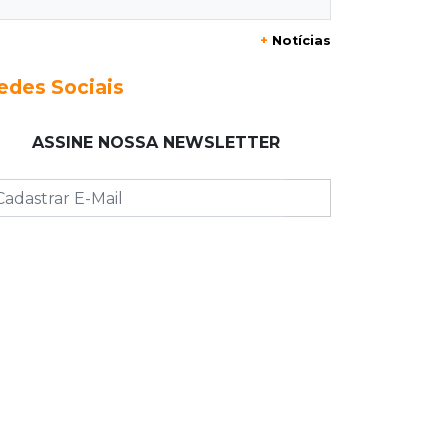
muda
+
Notícias
22:48
Concurso 3.041
edes Sociais
Sortudo de MS leva R$ 52 mil ao
apostar R$ 5 na Mega-Sena
ASSINE NOSSA NEWSLETTER
22:29
Estrutura
Pantanal passa a ter unidade
regional para atuar em incêndios e
desmate
22:00
Emagrecedores
MS lidera procura digital por canetas
paraguaias sem registro
21:41
Nova Alvorada do Sul
Granizo danifica telhados e