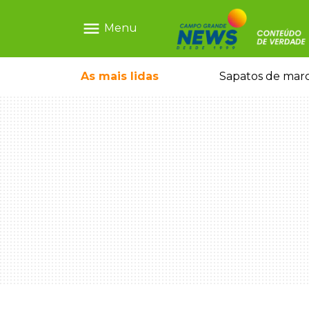
menu
Menu
ntre crianças brasileiras
As mais
lidas