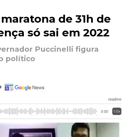
 maratona de 31h de
ença só sai em 2022
vernador Puccinelli figura
 político
o
readme
1.0x
0:00