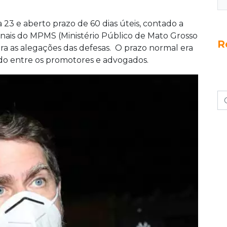
 23 e aberto prazo de 60 dias úteis, contado a
finais do MPMS (Ministério Público de Mato Grosso
R
para as alegações das defesas. O prazo normal era
dado entre os promotores e advogados.