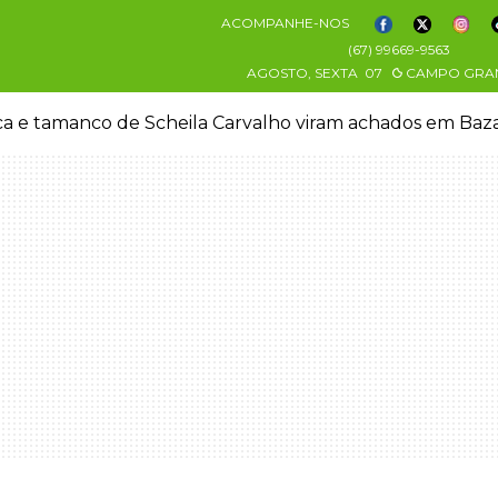
ACOMPANHE-NOS
(67) 99669-9563
AGOSTO, SEXTA
07
CAMPO GRA