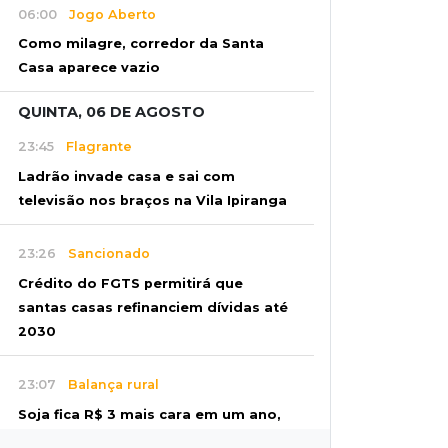
06:00
Jogo Aberto
Como milagre, corredor da Santa
Casa aparece vazio
QUINTA, 06 DE AGOSTO
23:45
Flagrante
Ladrão invade casa e sai com
televisão nos braços na Vila Ipiranga
23:26
Sancionado
Crédito do FGTS permitirá que
santas casas refinanciem dívidas até
2030
23:07
Balança rural
Soja fica R$ 3 mais cara em um ano,
enquanto preço do milho pouco