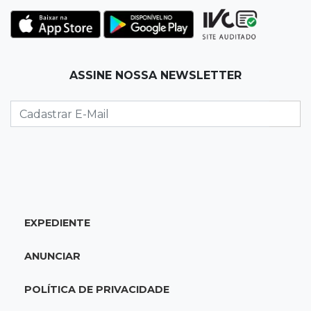
Rapaz de 23 anos morre ao bater o carro em
poste de energia elétrica
07:54
Ruas bloqueadas
ASSINE NOSSA NEWSLETTER
Campo Grande tem quatro interdições no
trânsito neste domingo
07:45
Dia dos Pais
Qual conselho do seu pai você não ouviu e
hoje paga um preço alto?
07:30
Disciplina e amor
EXPEDIENTE
Pais passam kung-fu de geração em geração
e agora treinam as filhas
ANUNCIAR
07:26
Tiradentes
POLÍTICA DE PRIVACIDADE
Ataque em beco deixa um morto com rosto