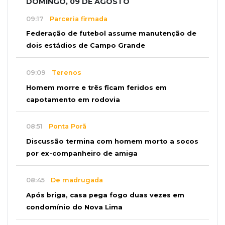
DOMINGO, 09 DE AGOSTO
09:17
Parceria firmada
Federação de futebol assume manutenção de
dois estádios de Campo Grande
09:09
Terenos
Homem morre e três ficam feridos em
capotamento em rodovia
08:51
Ponta Porã
Discussão termina com homem morto a socos
por ex-companheiro de amiga
08:45
De madrugada
Após briga, casa pega fogo duas vezes em
condomínio do Nova Lima