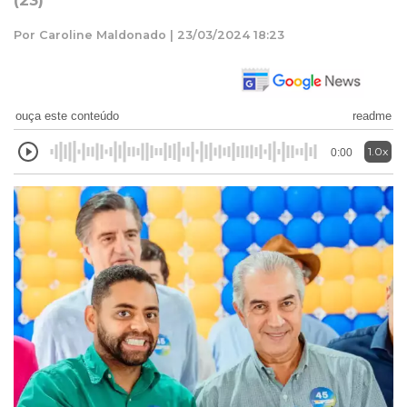
(23)
Por Caroline Maldonado | 23/03/2024 18:23
ouça este conteúdo
readme
1.0x
0:00