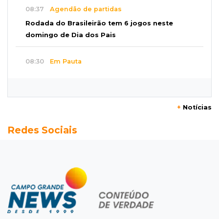
08:37
Agendão de partidas
Rodada do Brasileirão tem 6 jogos neste
domingo de Dia dos Pais
08:30
Em Pauta
O enorme peso dos genes na obesidade
08:26
O que ficou de quem partiu
+
Notícias
Com ajuda da irmã, mãe transforma sonho
Redes Sociais
que tinha com a filha em loja
08:15
Estudo
Município de MS perde 58 mil hectares e R$ 12
milhões por mês com silvicultura
08:03
Amambai