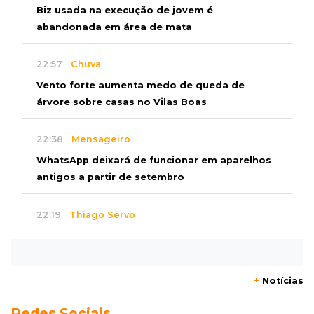
Biz usada na execução de jovem é
abandonada em área de mata
22:57
Chuva
Vento forte aumenta medo de queda de
árvore sobre casas no Vilas Boas
22:38
Mensageiro
WhatsApp deixará de funcionar em aparelhos
antigos a partir de setembro
22:19
Thiago Servo
Sertanejo desiste de ação de R$ 12 milhões
por pagar pensão sem ser pai
+
Notícias
21:50
Balcão de empregos
Redes Sociais
Semana vai começar com 909 novas