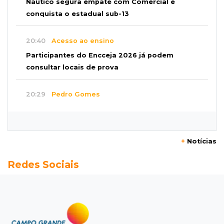
Náutico segura empate com Comercial e
conquista o estadual sub-13
20:40
Acesso ao ensino
Participantes do Encceja 2026 já podem
consultar locais de prova
20:29
Pedro Gomes
Jovem morre baleado e suspeita envolve
disputa entre facções rivais
+
Notícias
20:01
Futebol feminino
Redes Sociais
Pantanal treina em Goiânia antes de jogo que
vale acesso inédito à Série A2
19:44
Campeonato Brasileiro
Remo busca empate com Atlético-MG e segue