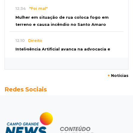
12:34
"Foi mal"
Mulher em situação de rua coloca fogo em
terreno e causa incêndio no Santo Amaro
12:10
Direito
Inteligência Artificial avança na advocacia e
encurta tarefas administrativas
12:08
Decisão judicial
+
Notícias
Justiça manda tirar canil e proíbe treino do
Redes Sociais
Choque ao lado de condomínio
11:56
Esquecidos
Primeiro corpo do “cemitério de Nando”
nunca teve nome