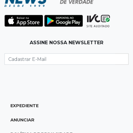
11:48
Nova Alvorada do Sul
Vereadora é acusada de insinuar em vídeo
que prefeito agride mulheres
11:31
Paradeiro incerto
ASSINE NOSSA NEWSLETTER
Mãe narra emboscada e diz ter sido amarrada
antes de bebê desaparecer
11:28
Audiência de custódia
Juiz manda soltar motorista bêbado envolvido
em acidente que matou eletricista
11:19
Successione
EXPEDIENTE
Preso há quase 1 semana, ex-deputado Neno
Razuk tenta liberdade no STJ
ANUNCIAR
11:07
Novo cenário