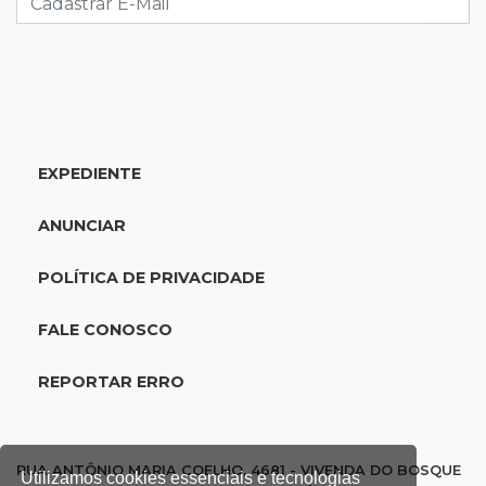
20:34
Sorte
Veja as dezenas de hoje na Dupla Sena,
Lotomania, Quina e mais
EXPEDIENTE
20:15
Pedro Juan Caballero
Fiscalização apreende remédios de farmácia
ANUNCIAR
ligada a laboratório ilegal
POLÍTICA DE PRIVACIDADE
19:56
São Gabriel do Oeste
Suspeitos de ocupar avião interceptado pela
FALE CONOSCO
FAB morrem em confronto
REPORTAR ERRO
19:37
Cotação
Dólar comercial cai 0,46% e encerra semana
cotado a R$ 5,08
RUA ANTÔNIO MARIA COELHO, 4681 - VIVENDA DO BOSQUE
Utilizamos cookies essenciais e tecnologias