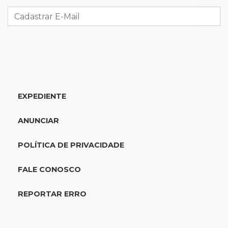
Mulher que deu garrafada após briga de
trânsito vai ter que pagar R$ 5 mil
16:15
Operação
Prefeitura firma contrato de R$ 25 milhões
para tapa-buracos na Capital
EXPEDIENTE
16:07
Crime em maio
Assassino é preso saindo armado de padaria
ANUNCIAR
no Taveirópolis
POLÍTICA DE PRIVACIDADE
15:53
Feriadão
Justiça suspende expediente por dois dias e
FALE CONOSCO
só volta na próxima quarta
REPORTAR ERRO
15:45
Vídeo
Jovem é baleado por atiradores na loja do pai