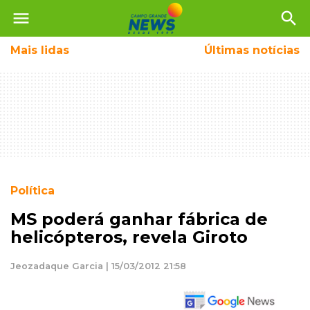
menu
search
Mais
lidas
Últimas notícias
Política
MS poderá ganhar fábrica de
helicópteros, revela Giroto
Jeozadaque Garcia | 15/03/2012 21:58