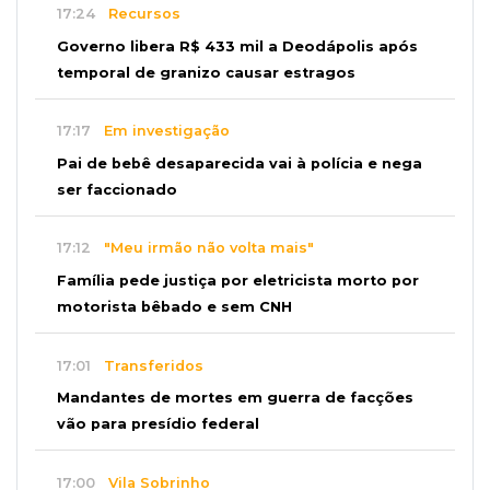
17:24
Recursos
Governo libera R$ 433 mil a Deodápolis após
temporal de granizo causar estragos
17:17
Em investigação
Pai de bebê desaparecida vai à polícia e nega
ser faccionado
17:12
"Meu irmão não volta mais"
Família pede justiça por eletricista morto por
motorista bêbado e sem CNH
17:01
Transferidos
Mandantes de mortes em guerra de facções
vão para presídio federal
17:00
Vila Sobrinho