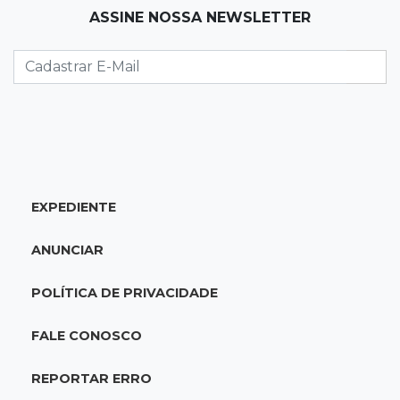
ASSINE NOSSA NEWSLETTER
13:17
Depoimento contraditório
Recém-nascida desaparecida foi entregue
para pagar dívida do pai com facção
13:08
Investigação
Filha denuncia coronel da reserva da PM por
estupros desde infância
EXPEDIENTE
13:00
Artigos
ANUNCIAR
Profissionais da Educação: aqueles que fazem
da escola um lugar de transformação
POLÍTICA DE PRIVACIDADE
12:54
Combustíveis
FALE CONOSCO
Venda de diesel em MS bate recorde no
primeiro semestre de 2026
REPORTAR ERRO