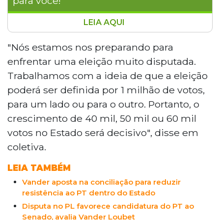
para você!
LEIA AQUI
O PT declarou Mato Grosso do Sul como
estado prioritário para a reeleição do
"Nós estamos nos preparando para
presidente Lula em 2026. O secretário-
enfrentar uma eleição muito disputada.
geral do partido, Henrique Fontana,
Trabalhamos com a ideia de que a eleição
afirmou que a eleição pode ser definida
poderá ser definida por 1 milhão de votos,
por 1 milhão de votos e que crescer entre
para um lado ou para o outro. Portanto, o
40 e 60 mil votos no estado será decisivo.
O partido aposta na chapa de Fábio Trad
crescimento de 40 mil, 50 mil ou 60 mil
ao governo estadual e planeja eleger três
votos no Estado será decisivo", disse em
deputados federais e dois senadores.
coletiva.
LEIA TAMBÉM
Vander aposta na conciliação para reduzir
resistência ao PT dentro do Estado
Disputa no PL favorece candidatura do PT ao
Senado, avalia Vander Loubet