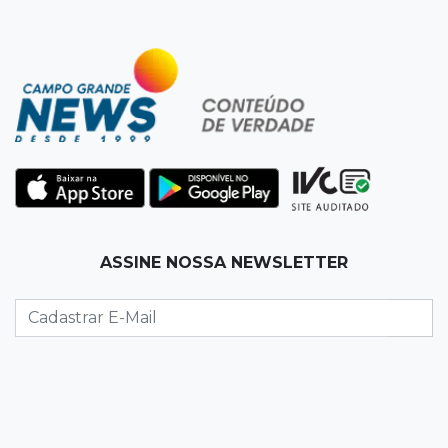
19:50
Jardim Itatiaia
Vigia é amarrado durante roubo de carro e
dois caminhões em pátio
19:35
Bragança Paulista
Corinthians vence Bragantino por 2 a 0 e sobe
para 7º no Brasileirão
19:12
Na Vila Belmiro
ASSINE NOSSA NEWSLETTER
Athletico vence Santos por 2 a 0 e mantém 3º
lugar no Brasileirão
18:51
Oportunidades
UEMS está com seleções para professores
com salários de até R$ 10,2 mil