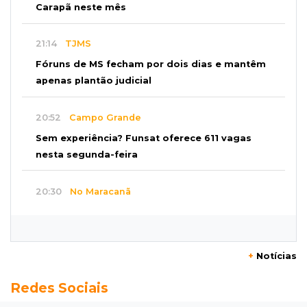
Carapã neste mês
21:14
TJMS
Fóruns de MS fecham por dois dias e mantêm
apenas plantão judicial
20:52
Campo Grande
Sem experiência? Funsat oferece 611 vagas
nesta segunda-feira
20:30
No Maracanã
Flamengo vence Vitória por 2 a 0 e encurta
distância para o líder
+
Notícias
20:13
Empregos
Redes Sociais
Seleções em MS têm salários de até R$ 8,2 mil;
veja oportunidades