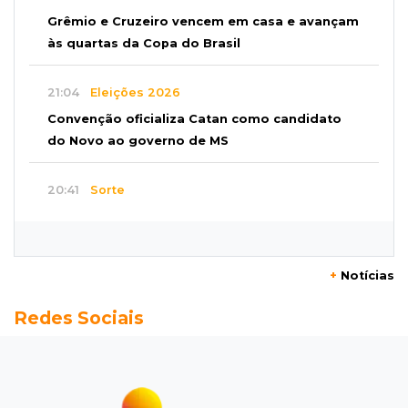
Grêmio e Cruzeiro vencem em casa e avançam
às quartas da Copa do Brasil
21:04
Eleições 2026
Convenção oficializa Catan como candidato
do Novo ao governo de MS
20:41
Sorte
Veja as dezenas de hoje na Dupla Sena,
Lotomania, Super Sete e mais
+
Notícias
20:20
Aviso inusitado
Redes Sociais
Com 11 gatos, morador pede fim do abandono
dos pets em frente de casa
20:03
Justiça