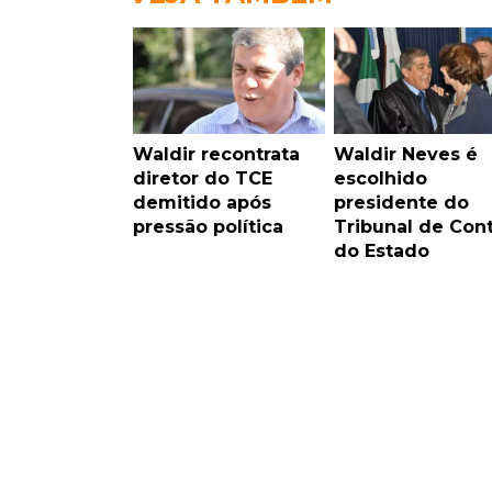
Waldir recontrata
Waldir Neves é
diretor do TCE
escolhido
demitido após
presidente do
pressão política
Tribunal de Con
do Estado