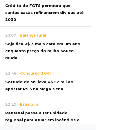
Crédito do FGTS permitirá que
santas casas refinanciem dívidas até
2030
23:07
Balança rural
Soja fica R$ 3 mais cara em um ano,
enquanto preço do milho pouco
muda
22:48
Concurso 3.041
Sortudo de MS leva R$ 52 mil ao
apostar R$ 5 na Mega-Sena
22:29
Estrutura
Pantanal passa a ter unidade
regional para atuar em incêndios e
desmate