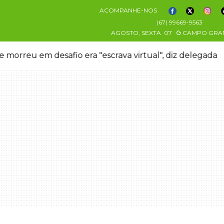
ACOMPANHE-NOS
(67) 99669-9563
AGOSTO, SEXTA
07
CAMPO GRA
 morreu em desafio era "escrava virtual", diz delegada