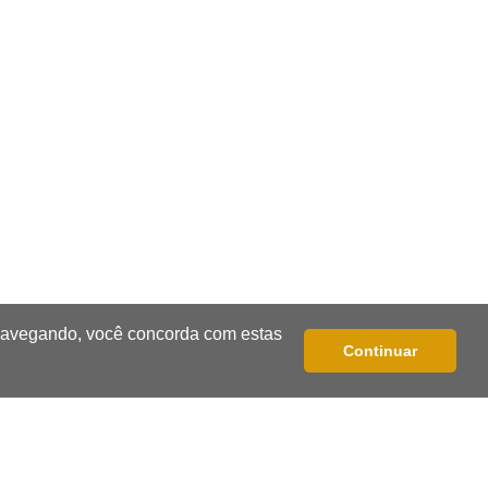
registra 19º feminicídio do ano
16:03
Julgamento
"Passou na cabeça dela": réu ouve
depoimento da filha que viu mãe
morrer
15:57
Falso pai
Homem é preso por fingir ser pai e
estuprar menina de 9 anos
 navegando, você concorda com estas
15:42
Trânsito
Continuar
Sem opção online, MP investiga
exigência do papel para recorrer de
multa
15:36
85% do corpo