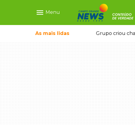
menu
Menu
icape deixou 4 mortos e 8 feridos
As mais
lidas
Grupo criou cha