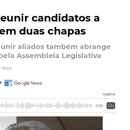
reunir candidatos a
 em duas chapas
eunir aliados também abrange
pela Assembleia Legislativa
 19:02
o
readme
1.0x
0:00