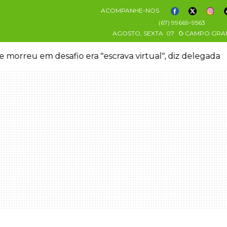
ACOMPANHE-NOS
(67) 99669-9563
AGOSTO, SEXTA
07
CAMPO GRA
 morreu em desafio era "escrava virtual", diz delegada