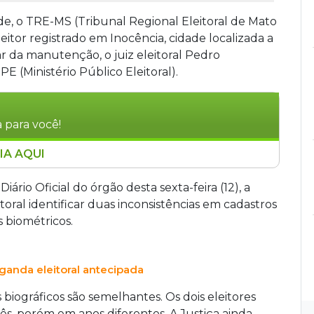
de, o TRE-MS (Tribunal Regional Eleitoral de Mato
itor registrado em Inocência, cidade localizada a
 da manutenção, o juiz eleitoral Pedro
E (Ministério Público Eleitoral).
 para você!
IA AQUI
e um eleitor registrado em Inocência após
no cruzamento de dados biométricos. Oito das
rio Oficial do órgão desta sexta-feira (12), a
tes com outro cadastro, gerando suspeitas. O
itoral identificar duas inconsistências em cadastros
mapá, confirmou seus dados. Apesar da
 biométricos.
ral Pedro Gonçalves Teixeira encaminhou o caso
urar eventual crime.
ganda eleitoral antecipada
iográficos são semelhantes. Os dois eleitores
s, porém em anos diferentes. A Justiça ainda