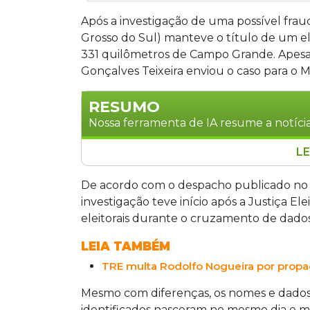
Após a investigação de uma possível frau
Grosso do Sul) manteve o título de um ele
331 quilômetros de Campo Grande. Apesar
Gonçalves Teixeira enviou o caso para o MP
RESUMO
Nossa ferramenta de IA resume a notícia
LE
O TRE-MS manteve o título eleitoral d
investigar possível fraude detectada 
De acordo com o despacho publicado no Diá
dez impressões digitais eram coinciden
investigação teve início após a Justiça Ele
eleitor, localizado via WhatsApp no A
eleitorais durante o cruzamento de dados
manutenção do registro, o juiz eleito
LEIA TAMBÉM
ao Ministério Público Eleitoral para ap
TRE multa Rodolfo Nogueira por propa
Mesmo com diferenças, os nomes e dados b
identificados nasceram no mesmo dia e mê