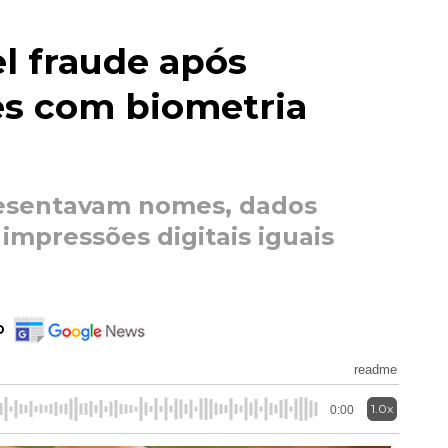
l fraude após
es com biometria
resentavam nomes, dados
 impressões digitais iguais
o
readme
1.0x
0:00