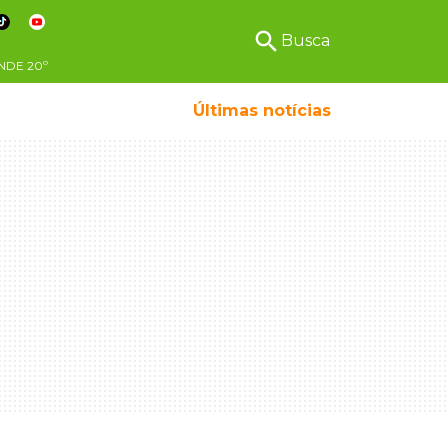
search
Busca
NDE
20º
Últimas notícias