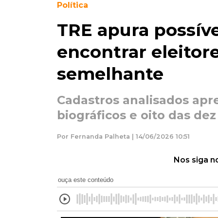
Política
TRE apura possíve
encontrar eleitor
semelhante
Cadastros analisados ap
biográficos e oito das dez
Por Fernanda Palheta | 14/06/2026 10:51
Nos siga n
ouça este conteúdo