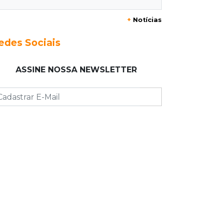
18:51
Certidão
+
Notícias
Em MS, uma criança é registrada sem
o nome do pai a cada 2h
edes Sociais
18:36
Decisão
ASSINE NOSSA NEWSLETTER
Pantanal viaja para Goiás em busca
de acesso inédito à Série A2 feminina
18:33
Registro do céu
Após chuva, despedida do "sextou" é
com pôr do sol que parece fogo
18:13
Nacional
Alerta em celulares mobiliza buscas
por bebê
17:58
Redução