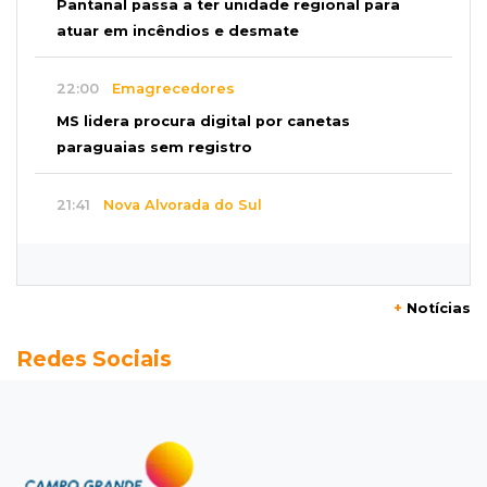
Pantanal passa a ter unidade regional para
atuar em incêndios e desmate
22:00
Emagrecedores
MS lidera procura digital por canetas
paraguaias sem registro
21:41
Nova Alvorada do Sul
Granizo danifica telhados e plantações
durante temporal no interior
+
Notícias
21:22
Agregado
Redes Sociais
Inter perde para o Corinthians mas avança às
quartas da Copa do Brasil
21:03
Futebol
Vitória goleia Athletico-PR por 4 a 0 e avança