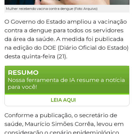
Mulher recebendo vacina contra dengue (Foto: Arquivo)
O Governo do Estado ampliou a vacinação
contra a dengue para todos os servidores
da área da saúde. A medida foi publicada
na edição do DOE (Diário Oficial do Estado)
desta quinta-feira (21).
RESUMO
Nossa ferramenta de IA resume a notícia
para você!
LEIA AQUI
O Governo de Mato Grosso do Sul ampliou a
vacinação contra a dengue para todos os
Conforme a publicação, o secretário de
servidores da área da saúde, conforme
saúde, Maurício Simões Corrêa, levou em
publicação no Diário Oficial do Estado desta
consideração o cenário epidemiológico