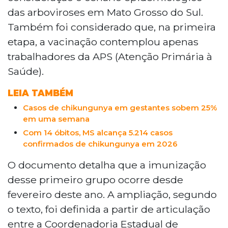
quinta-feira (21). A medida, articulada entre a
das arboviroses em Mato Grosso do Sul.
Coordenadoria Estadual de Imunizações e o
Também foi considerado que, na primeira
Ministério da Saúde, considera o cenário
epidemiológico das arboviroses no estado. A
etapa, a vacinação contemplou apenas
aplicação das doses dependerá do estoque
trabalhadores da APS (Atenção Primária à
disponível em cada município.
Saúde).
LEIA TAMBÉM
Casos de chikungunya em gestantes sobem 25%
em uma semana
Com 14 óbitos, MS alcança 5.214 casos
confirmados de chikungunya em 2026
O documento detalha que a imunização
desse primeiro grupo ocorre desde
fevereiro deste ano. A ampliação, segundo
o texto, foi definida a partir de articulação
entre a Coordenadoria Estadual de