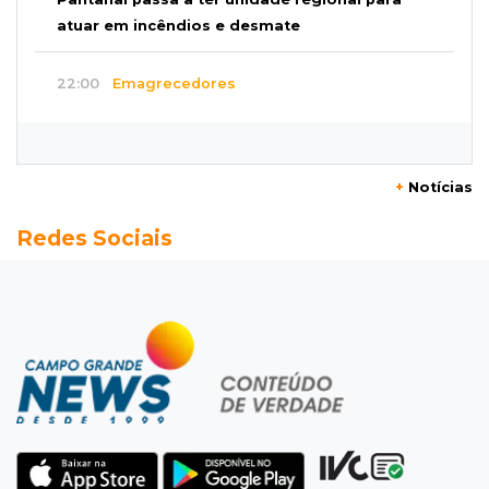
atuar em incêndios e desmate
22:00
Emagrecedores
MS lidera procura digital por canetas
paraguaias sem registro
+
Notícias
21:41
Nova Alvorada do Sul
Redes Sociais
Granizo danifica telhados e plantações
durante temporal no interior
21:22
Agregado
Inter perde para o Corinthians mas avança às
quartas da Copa do Brasil
21:03
Futebol
Vitória goleia Athletico-PR por 4 a 0 e avança