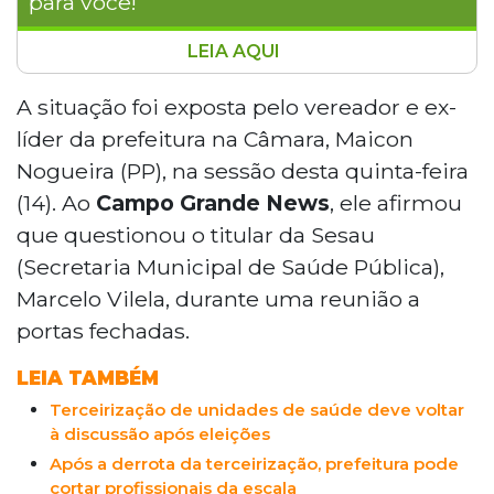
para você!
LEIA AQUI
O Conselho Municipal de Saúde de Campo
Grande manifestou preocupação com possível
A situação foi exposta pelo vereador e ex-
fechamento de unidades de saúde no
líder da prefeitura na Câmara, Maicon
município, incluindo duas unidades de
Nogueira (PP), na sessão desta quinta-feira
urgência, dois Centros Regionais de Saúde e 15
(14). Ao
Campo Grande News
, ele afirmou
unidades de saúde da família. A Sesau negou a
que questionou o titular da Sesau
existência de qualquer estudo, mas o
secretário Marcelo Vilela já defendeu
(Secretaria Municipal de Saúde Pública),
publicamente a reorganização da rede,
Marcelo Vilela, durante uma reunião a
citando custos elevados e dificuldades de
portas fechadas.
gestão das 70 unidades básicas em
funcionamento.
LEIA TAMBÉM
Terceirização de unidades de saúde deve voltar
à discussão após eleições
Após a derrota da terceirização, prefeitura pode
cortar profissionais da escala