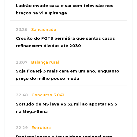
Ladrão invade casa e sai com televisão nos
braços na Vila Ipiranga
23:26
Sancionado
Crédito do FGTS permitirá que santas casas
refinanciem dívidas até 2030
23:07
Balança rural
Soja fica R$ 3 mais cara em um ano, enquanto
preço do milho pouco muda
22:48
Concurso 3.041
Sortudo de MS leva R$ 52 mil ao apostar R$ 5
na Mega-Sena
22:29
Estrutura
Pantanal passa a ter unidade regional para