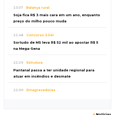
23:07
Balança rural
Soja fica R$ 3 mais cara em um ano, enquanto
preço do milho pouco muda
22:48
Concurso 3.041
Sortudo de MS leva R$ 52 mil ao apostar R$ 5
na Mega-Sena
22:29
Estrutura
Pantanal passa a ter unidade regional para
atuar em incêndios e desmate
22:00
Emagrecedores
MS lidera procura digital por canetas
paraguaias sem registro
+
Notícias