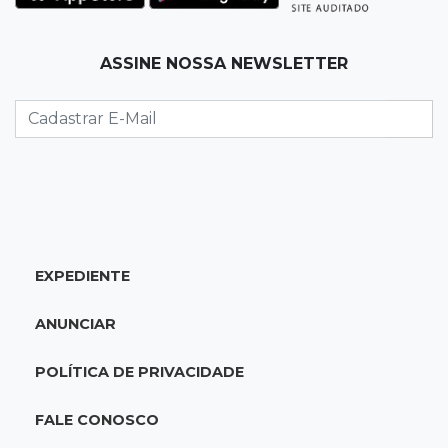
Pantanal treina em Goiânia antes de jogo que
vale acesso inédito à Série A2
ASSINE NOSSA NEWSLETTER
19:44
Campeonato Brasileiro
Remo busca empate com Atlético-MG e segue
na zona de rebaixamento
19:27
Caso Ayla
Defesa diz que preso suspeito de sequestro
só emprestou casa a conhecido
EXPEDIENTE
19:02
Estrela do Sul
ANUNCIAR
Caminhão tomba e trava trânsito após
acidente com F-1000 na Av. Heráclito
POLÍTICA DE PRIVACIDADE
18:46
Futsal de base
FALE CONOSCO
Rodada de estreia da Copa Pelezinho soma 35