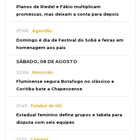
Planos de Riedel e Fábio multiplicam
promessas, mas deixam a conta para depois
07:00
Agendão
Domingo é dia de Festival do Sobá e feiras em
homenagem aos pais
SÁBADO, 08 DE AGOSTO
22:04
Resumão
Fluminense segura Botafogo no clássico e
Coritiba bate a Chapecoense
21:43
Futebol de MS
Estadual feminino define grupos e tabela para
disputa com seis equipes
21:25
Caarapó