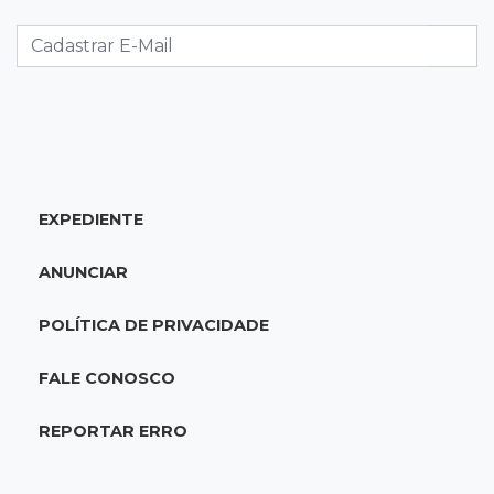
Caminhão tomba e trava trânsito após
acidente com F-1000 na Av. Heráclito
18:46
Futsal de base
Rodada de estreia da Copa Pelezinho soma 35
gols em quatro jogos
EXPEDIENTE
18:28
Concurso 3.042
Mega-Sena sorteia neste domingo prêmio
ANUNCIAR
acumulado em R$ 165 milhões
POLÍTICA DE PRIVACIDADE
18:05
Energia renovável
Produção de biodiesel cresce 32% em MS e
FALE CONOSCO
supera 31 milhões de litros
REPORTAR ERRO
17:44
100º caso
Suspeito de roubo morre ao reagir à