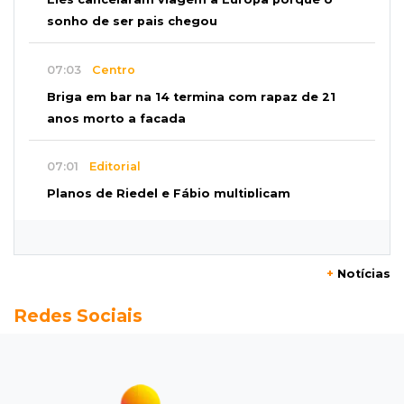
sonho de ser pais chegou
07:03
Centro
Briga em bar na 14 termina com rapaz de 21
anos morto a facada
07:01
Editorial
Planos de Riedel e Fábio multiplicam
promessas, mas deixam a conta para depois
07:00
Agendão
+
Notícias
Domingo é dia de Festival do Sobá e feiras em
Redes Sociais
homenagem aos pais
SÁBADO, 08 DE AGOSTO
22:04
Resumão