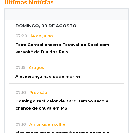
Últimas Notícias
DOMINGO, 09 DE AGOSTO
07:20
14 de julho
Feira Central encerra Festival do Sobá com
karaokê de Dia dos Pais
07:15
Artigos
A esperança não pode morrer
07:10
Previsão
Domingo terá calor de 38°C, tempo seco e
chance de chuva em MS
07:10
Amor que acolhe
Eles cancelaram viagem à Europa porque o