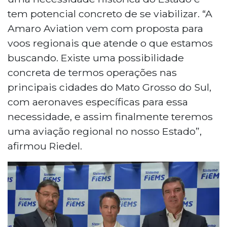
para o desenvolvimento econômico. As
tem potencial concreto de se viabilizar. “A
negociações começaram em janeiro, na
Suíça, e a expectativa é de que o projeto
Amaro Aviation vem com proposta para
avance com apoio público e privado.
voos regionais que atende o que estamos
buscando. Existe uma possibilidade
concreta de termos operações nas
principais cidades do Mato Grosso do Sul,
com aeronaves específicas para essa
necessidade, e assim finalmente teremos
uma aviação regional no nosso Estado”,
afirmou Riedel.