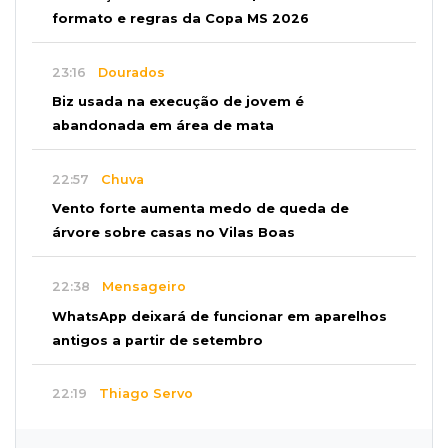
formato e regras da Copa MS 2026
23:16
Dourados
Biz usada na execução de jovem é
abandonada em área de mata
22:57
Chuva
Vento forte aumenta medo de queda de
árvore sobre casas no Vilas Boas
22:38
Mensageiro
WhatsApp deixará de funcionar em aparelhos
antigos a partir de setembro
22:19
Thiago Servo
Sertanejo desiste de ação de R$ 12 milhões
por pagar pensão sem ser pai