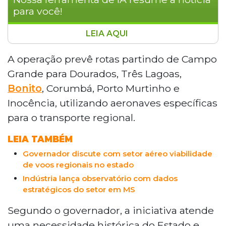
para você!
LEIA AQUI
A Amaro Aviation apresentou ao governo
de Mato Grosso do Sul um projeto de
A operação prevê rotas partindo de Campo
voos regionais. A proposta visa atender a
Grande para Dourados, Três Lagoas,
demanda logística e industrial, com rotas
Bonito
, Corumbá, Porto Murtinho e
partindo de Campo Grande para cidades
Inocência, utilizando aeronaves específicas
como Dourados, Três Lagoas e Bonito. O
para o transporte regional.
governador Eduardo Riedel afirmou que
a iniciativa atende uma necessidade
LEIA TAMBÉM
histórica do estado. A empresa, fundada
por Marcos Amaro, filho do fundador da
Governador discute com setor aéreo viabilidade
de voos regionais no estado
TAM, atua nos setores de táxi-aéreo e
compartilhamento de aeronaves. O
Indústria lança observatório com dados
estratégicos do setor em MS
projeto foi discutido com o governador e
o presidente da Fiems, Sérgio Longen,
Segundo o governador, a iniciativa atende
que destacou a importância da iniciativa
uma necessidade histórica do Estado e