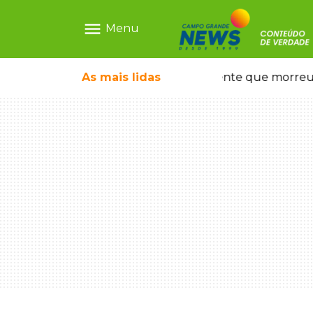
menu
Menu
escrava virtual", diz delegada
As mais
lidas