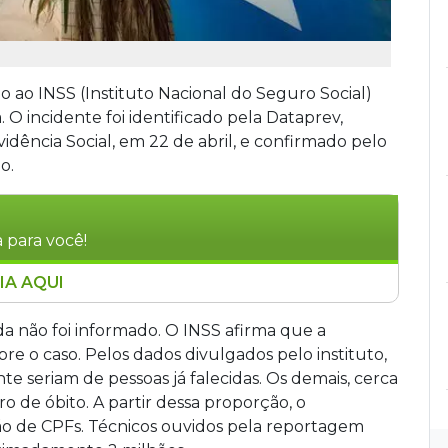
 ao INSS (Instituto Nacional do Seguro Social)
O incidente foi identificado pela Dataprev,
vidência Social, em 22 de abril, e confirmado pelo
o.
 para você!
IA AQUI
S expôs dados de segurados da Previdência
a Dataprev em 22 de abril. Cerca de 50 mil
a não foi informado. O INSS afirma que a
sados indevidamente, podendo chegar a 2
bre o caso. Pelos dados divulgados pelo instituto,
comunicado à ANPD. O INSS afirma que a
e seriam de pessoas já falecidas. Os demais, cerca
cios e que medidas corretivas foram adotadas
o de óbito. A partir dessa proporção, o
ão de CPFs. Técnicos ouvidos pela reportagem