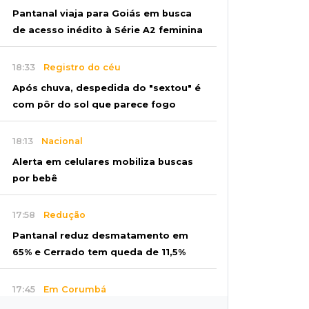
Pantanal viaja para Goiás em busca
de acesso inédito à Série A2 feminina
18:33
Registro do céu
Após chuva, despedida do "sextou" é
com pôr do sol que parece fogo
18:13
Nacional
Alerta em celulares mobiliza buscas
por bebê
17:58
Redução
Pantanal reduz desmatamento em
65% e Cerrado tem queda de 11,5%
17:45
Em Corumbá