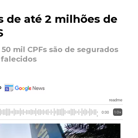
 de até 2 milhões de
S
e 50 mil CPFs são de segurados
 falecidos
o
readme
1.0x
0:00