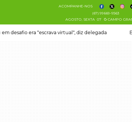
ACOMPANHE-NOS
(67) 99669-9563
AGOSTO, SEXTA
07
CAMPO GRA