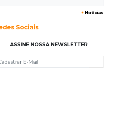
Ex-vereador preso começa briga
durante banho de sol e leva socos de
+
Notícias
detento
edes Sociais
17:31
Dourados
Vídeo mostra jovem sendo
ASSINE NOSSA NEWSLETTER
executado com tiro na cabeça em
loja do pai
17:24
Recursos
Governo libera R$ 433 mil a
Deodápolis após temporal de
granizo causar estragos
17:17
Em investigação
Pai de bebê desaparecida vai à
polícia e nega ser membro de facção