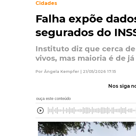
Cidades
Falha expõe dados
segurados do INS
Instituto diz que cerca d
vivos, mas maioria é de já
Por Ângela Kempfer | 21/05/2026 17:15
Nos siga n
ouça este conteúdo