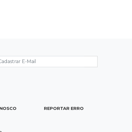
16:07
Crime em maio
Assassino é preso saindo armado de
padaria no Taveirópolis
15:53
Feriadão
Justiça suspende expediente por
dois dias e só volta na próxima
quarta
15:45
Vídeo
Jovem é baleado por atiradores na
loja do pai e morre a caminho do
hospital
ONOSCO
REPORTAR ERRO