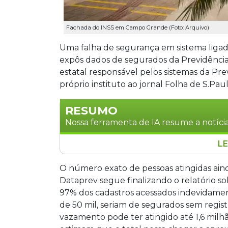
Fachada do INSS em Campo Grande (Foto: Arquivo)
Uma falha de segurança em sistema ligado
expôs dados de segurados da Previdência. 
estatal responsável pelos sistemas da Pre
próprio instituto ao jornal Folha de S.Paul
RESUMO
Nossa ferramenta de IA resume a notícia
LE
Falha de segurança em sistema do INS
Social. O incidente foi identificado pel
O número exato de pessoas atingidas aind
cadastros de pessoas vivas foram aces
Dataprev segue finalizando o relatório so
milhões de CPFs no total. O caso foi 
97% dos cadastros acessados indevidament
exposição não permite acesso a benefí
de 50 mil, seriam de segurados sem registr
no mesmo dia.
vazamento pode ter atingido até 1,6 milh