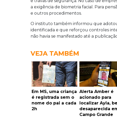
e travas de segurança. No caso de emprés
a exigência de biometria facial. Para pen
e outros procedimentos.
O instituto também informou que adotou 
identificada e que reforçou controles int
não havia se manifestado até a publicaç
VEJA TAMBÉM
Em MS, uma criança
Alerta Amber é
é registrada sem o
acionado para
nome do pai a cada
localizar Ayla, b
2h
desaparecida e
Campo Grande