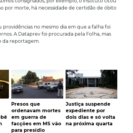
timos consignados, por exemplo, o instituto citou
são por morte, há necessidade de certidão de óbito
providências no mesmo dia em que a falha foi
ernos. A Dataprev foi procurada pela Folha, mas
ão da reportagem.
Presos que
Justiça suspende
ordenavam mortes
expediente por
ebê
em guerra de
dois dias e só volta
m
facções em MS vão
na próxima quarta
para presídio