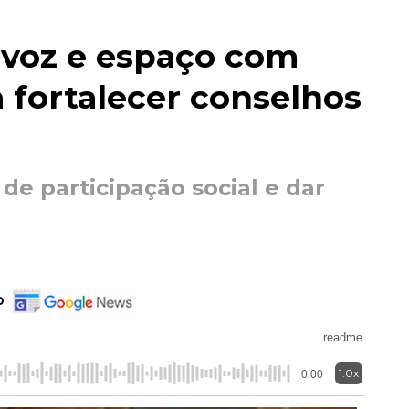
voz e espaço com
a fortalecer conselhos
de participação social e dar
o
readme
1.0x
0:00