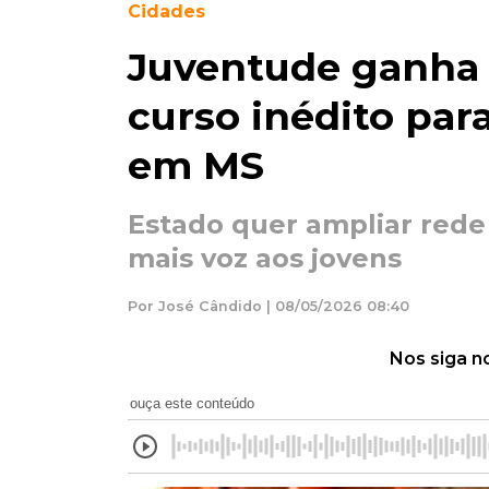
Cidades
Juventude ganha 
curso inédito par
em MS
Estado quer ampliar rede 
mais voz aos jovens
Por José Cândido | 08/05/2026 08:40
Nos siga n
ouça este conteúdo