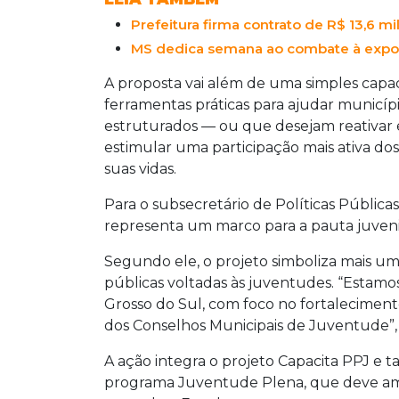
cidadania.
Prefeitura firma contrato de R$ 13,6 m
MS dedica semana ao combate à exposi
A proposta vai além de uma simples capa
ferramentas práticas para ajudar municí
estruturados — ou que desejam reativar e 
estimular uma participação mais ativa d
suas vidas.
Para o subsecretário de Políticas Públicas
representa um marco para a pauta juveni
Segundo ele, o projeto simboliza mais um 
públicas voltadas às juventudes. “Estamo
Grosso do Sul, com foco no fortalecimento
dos Conselhos Municipais de Juventude”,
A ação integra o projeto Capacita PPJ e
programa Juventude Plena, que deve ampli