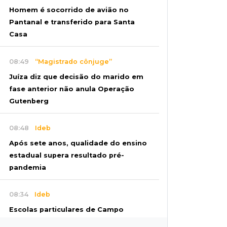
Homem é socorrido de avião no
Pantanal e transferido para Santa
Casa
08:49
“Magistrado cônjuge”
Juíza diz que decisão do marido em
fase anterior não anula Operação
Gutenberg
08:48
Ideb
Após sete anos, qualidade do ensino
estadual supera resultado pré-
pandemia
08:34
Ideb
Escolas particulares de Campo
Grande têm notas entre 5,5 e 8,3