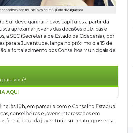
er conselhos nos municípios de MS. (Foto divulgação)
o Sul deve ganhar novos capítulos a partir da
sca aproximar jovens das decisões públicas e
os, a SEC (Secretaria de Estado da Cidadania), por
as para a Juventude, lança no próximo dia 15 de
ção e fortalecimento dos Conselhos Municipais de
 para você!
IA AQUI
 Mato Grosso do Sul lança, no dia 15 de maio,
talecimento dos Conselhos Municipais de
ine, às 10h, em parceria com o Conselho Estadual
ratuito e reúne gestores, lideranças e jovens. A
ças, conselheiros e jovens interessados em
PPJ e prepara o programa Juventude Plena,
adas à realidade da juventude sul-mato-grossense.
líticas públicas de educação, saúde, cultura e