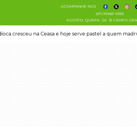
ACOMPANHE-NOS
(67) 99669-9563
AGOSTO, QUINTA
06
CAMPO GR
oca cresceu na Ceasa e hoje serve pastel a quem mad