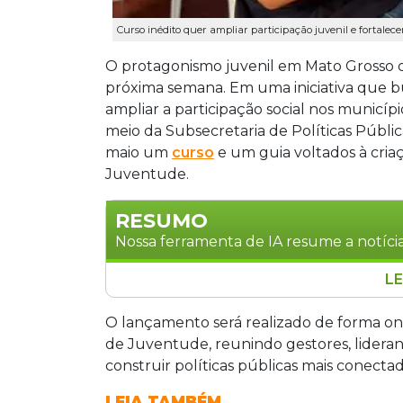
Curso inédito quer ampliar participação juvenil e fortalec
O protagonismo juvenil em Mato Grosso d
próxima semana. Em uma iniciativa que bu
ampliar a participação social nos municípi
meio da Subsecretaria de Políticas Públic
maio um
curso
e um guia voltados à cria
Juventude.
RESUMO
Nossa ferramenta de IA resume a notícia
LE
A Secretaria de Estado da Cidadania de
um curso e um guia para criação e for
O lançamento será realizado de forma onl
Juventude. O evento online, às 10h, é g
de Juventude, reunindo gestores, lideran
iniciativa integra o projeto Capacita 
construir políticas públicas mais conect
promovendo participação juvenil em po
LEIA TAMBÉM