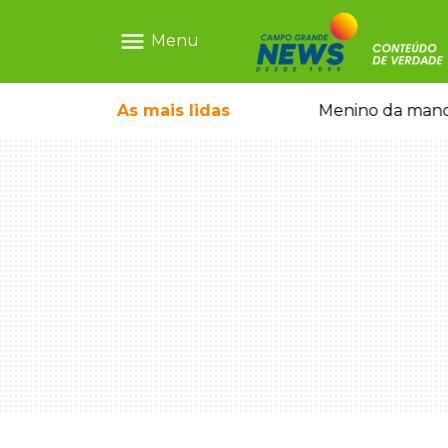
menu
Menu
ãe que não reconhece o filho queimado
As mais
lidas
Menino da mandi